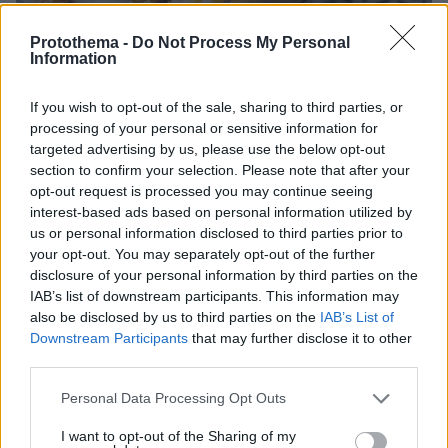
Protothema -
Do Not Process My Personal
Information
If you wish to opt-out of the sale, sharing to third parties, or
processing of your personal or sensitive information for
targeted advertising by us, please use the below opt-out
187
08.04.2025, 13:06
section to confirm your selection. Please note that after your
Καταποντίστηκαν γύρος και σουβλάκι στη λίστα του
opt-out request is processed you may continue seeing
Taste Atlas για τα street food - Το φαγητό από Αλγερία
interest-based ads based on personal information utilized by
που πήρε την πρωτιά
us or personal information disclosed to third parties prior to
your opt-out. You may separately opt-out of the further
Κοντοσούβλι, γύρος, σουβλάκι και κοκορέτσι είναι τα
disclosure of your personal information by third parties on the
μοναδικά ελληνικά φαγητά στη λίστα - Κέικ από
IAB’s list of downstream participants. This information may
ρεβίθια που μπαίνει σε σάντουιτς είναι στην κορυφή
also be disclosed by us to third parties on the
IAB’s List of
Downstream Participants
that may further disclose it to other
third parties.
Please note that this website/app uses one or more Google
Personal Data Processing Opt Outs
services and may gather and store information including but
not limited to your visit or usage behaviour. You may click to
I want to opt-out of the Sharing of my