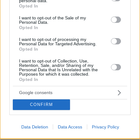
personal data.
grant or deny consent to Google and its third-party tags to
Opted In
use your data for below specified purposes in below Google
consent section.
I want to opt-out of the Sale of my
Personal Data.
Opted In
I want to opt-out of processing my
Personal Data for Targeted Advertising.
Opted In
I want to opt-out of Collection, Use,
Retention, Sale, and/or Sharing of my
Personal Data that Is Unrelated with the
Purposes for which it was collected.
Opted In
Google consents
CONFIRM
15.03.2025, 09:00
La Cave: Το έξοχο γαλλικό street food του Florentin Le
Noxaïc στον Κεραμεικό
Data Deletion
Data Access
Privacy Policy
Βρεθήκαμε στο La Cave, μέσα στο Athens Street
Hub, μεσημεριάτικα, μια από τις πρώτες ζεστές μέρες