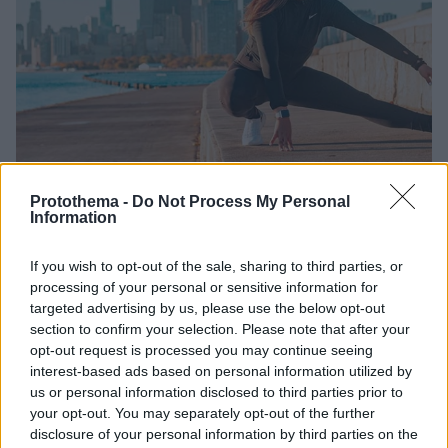
Protothema -
Do Not Process My Personal
07.07.2022, 09:23
Information
Επτά top διατάσεις που ανακουφίζουν και δυναμώνουν
τα πόδια
If you wish to opt-out of the sale, sharing to third parties, or
Πρακτικές ασκήσεις διατάσεων που ανακουφίζουν τα
processing of your personal or sensitive information for
πόδια από τους πόνους, τα δυναμώνουν και τους
targeted advertising by us, please use the below opt-out
χαρίζουν ευλυγισία - Κάντε τις πριν το περπάτημα ή
section to confirm your selection. Please note that after your
την προπόνηση
opt-out request is processed you may continue seeing
interest-based ads based on personal information utilized by
us or personal information disclosed to third parties prior to
your opt-out. You may separately opt-out of the further
disclosure of your personal information by third parties on the