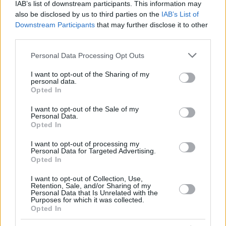
IAB’s list of downstream participants. This information may
also be disclosed by us to third parties on the
IAB’s List of
Downstream Participants
that may further disclose it to other
third parties.
Please note that this website/app uses one or more Google
Personal Data Processing Opt Outs
services and may gather and store information including but
not limited to your visit or usage behaviour. You may click to
I want to opt-out of the Sharing of my
personal data.
grant or deny consent to Google and its third-party tags to
Opted In
use your data for below specified purposes in below Google
consent section.
I want to opt-out of the Sale of my
Personal Data.
Opted In
I want to opt-out of processing my
Personal Data for Targeted Advertising.
Opted In
I want to opt-out of Collection, Use,
Retention, Sale, and/or Sharing of my
Personal Data that Is Unrelated with the
22.09.2020, 09:39
Purposes for which it was collected.
Stretching: Οκτώ εύκολες ασκήσεις που μπορείτε να
Opted In
κάνετε ενώ βλέπετε τηλεόραση