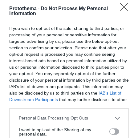
Protothema -
Do Not Process My Personal
Information
If you wish to opt-out of the sale, sharing to third parties, or
processing of your personal or sensitive information for
targeted advertising by us, please use the below opt-out
section to confirm your selection. Please note that after your
opt-out request is processed you may continue seeing
interest-based ads based on personal information utilized by
us or personal information disclosed to third parties prior to
your opt-out. You may separately opt-out of the further
disclosure of your personal information by third parties on the
IAB’s list of downstream participants. This information may
also be disclosed by us to third parties on the
IAB’s List of
Downstream Participants
that may further disclose it to other
third parties.
18.03.2020, 16:24
Περπέρογλου: Μικρός ήμουν ΑΕΚ, ο Παναθηναϊκός δεν
Please note that this website/app uses one or more Google
Personal Data Processing Opt Outs
με ήθελε, ευλογημένη διετία στον Ολυμπιακό
services and may gather and store information including but
not limited to your visit or usage behaviour. You may click to
I want to opt-out of the Sharing of my
Τις πολλές εμπειρίες καριέρας που έχει από το
personal data.
grant or deny consent to Google and its third-party tags to