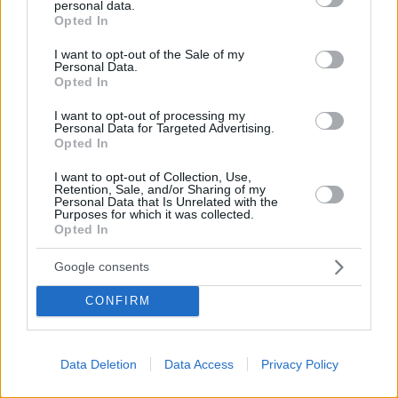
personal data.
grant or deny consent to Google and its third-party tags to
έχασε τον πατέρα του την Δευτέρα, ενώ
Opted In
use your data for below specified purposes in below Google
προηγουμένως, το βράδυ της Κυριακής, του είχε
consent section.
αφιερώσει το πρώτο του γκολ μετά από 4 χρόνια με
I want to opt-out of the Sale of my
Personal Data.
τη φανέλα της Στεάουα
Opted In
I want to opt-out of processing my
Personal Data for Targeted Advertising.
Opted In
I want to opt-out of Collection, Use,
Retention, Sale, and/or Sharing of my
Personal Data that Is Unrelated with the
Purposes for which it was collected.
Opted In
Google consents
CONFIRM
Data Deletion
Data Access
Privacy Policy