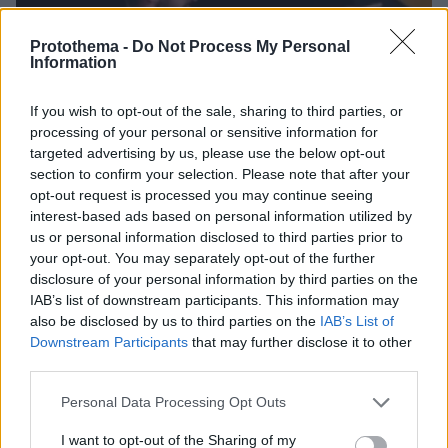
Protothema -
Do Not Process My Personal
Information
If you wish to opt-out of the sale, sharing to third parties, or
processing of your personal or sensitive information for
targeted advertising by us, please use the below opt-out
section to confirm your selection. Please note that after your
opt-out request is processed you may continue seeing
interest-based ads based on personal information utilized by
us or personal information disclosed to third parties prior to
your opt-out. You may separately opt-out of the further
disclosure of your personal information by third parties on the
IAB’s list of downstream participants. This information may
also be disclosed by us to third parties on the
IAB’s List of
Downstream Participants
that may further disclose it to other
third parties.
1
16.12.2019, 18:14
Δύσκολες ώρες για τον Σοϊλέδη: Έχασε τον πατέρα του
Please note that this website/app uses one or more Google
Personal Data Processing Opt Outs
λίγες ώρες μετά το γκολ που του αφιέρωσε
services and may gather and store information including but
not limited to your visit or usage behaviour. You may click to
I want to opt-out of the Sharing of my
Στο πένθος βυθίστηκε ο Άρης Σοϊλέδης, ο οποίος