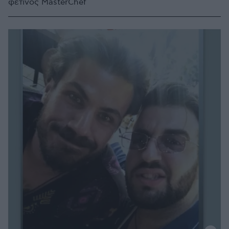
φετινός MasterChef