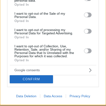
personal data.
grant or deny consent to Google and its third-party tags to
Opted In
use your data for below specified purposes in below Google
consent section.
I want to opt-out of the Sale of my
Personal Data.
Opted In
I want to opt-out of processing my
Personal Data for Targeted Advertising.
Opted In
I want to opt-out of Collection, Use,
Retention, Sale, and/or Sharing of my
Personal Data that Is Unrelated with the
Purposes for which it was collected.
Opted In
Google consents
CONFIRM
Data Deletion
Data Access
Privacy Policy
22.07.2021, 21:24