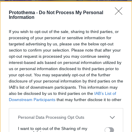
Protothema -
Do Not Process My Personal
Information
If you wish to opt-out of the sale, sharing to third parties, or
processing of your personal or sensitive information for
targeted advertising by us, please use the below opt-out
section to confirm your selection. Please note that after your
opt-out request is processed you may continue seeing
interest-based ads based on personal information utilized by
us or personal information disclosed to third parties prior to
your opt-out. You may separately opt-out of the further
disclosure of your personal information by third parties on the
IAB’s list of downstream participants. This information may
1
16.09.2021, 12:45
also be disclosed by us to third parties on the
IAB’s List of
«Dancing With The Stars»: Η Βίκυ Καγιά, ο Λάμπρος
Downstream Participants
that may further disclose it to other
Φισφής και οι 4 της κριτικής επιτροπής
third parties.
Το «Dancing With The Stars» ετοιμάζεται να κερδίσει
Please note that this website/app uses one or more Google
ξανά την προτίμηση των Ελλήνων τηλεθεατών
Personal Data Processing Opt Outs
services and may gather and store information including but
not limited to your visit or usage behaviour. You may click to
I want to opt-out of the Sharing of my