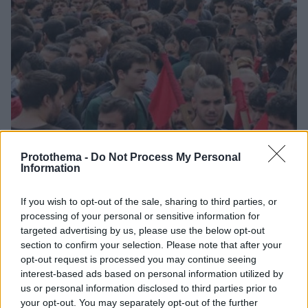
Protothema -
Do Not Process My Personal
4
25.11.2021, 17:02
Information
Την πρώτη της ανοιχτή Συνέλευση πραγματοποιεί η
Αριστερή Πρωτοβουλία
If you wish to opt-out of the sale, sharing to third parties, or
Στην Αριστερή Πρωτοβουλία πρωταγωνιστούν πρώην
processing of your personal or sensitive information for
βουλευτές και στελέχη του ΣΥΡΙΖΑ όπως Νίκος
targeted advertising by us, please use the below opt-out
section to confirm your selection. Please note that after your
Χουντής, Δημήτρης Στρατούλης, Στάθης
opt-out request is processed you may continue seeing
Λεουτσάκος και Κώστας Ήσυχος – Η συνέλευση θα
interest-based ads based on personal information utilized by
γίνει στο ΣΕΦ το Σάββατο
us or personal information disclosed to third parties prior to
your opt-out. You may separately opt-out of the further