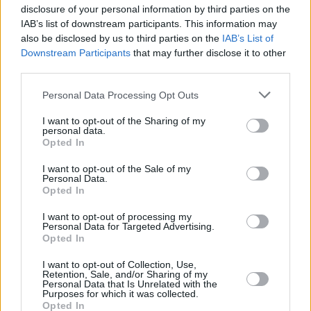
disclosure of your personal information by third parties on the
IAB’s list of downstream participants. This information may
also be disclosed by us to third parties on the
IAB’s List of
Downstream Participants
that may further disclose it to other
third parties.
Please note that this website/app uses one or more Google
Personal Data Processing Opt Outs
services and may gather and store information including but
not limited to your visit or usage behaviour. You may click to
I want to opt-out of the Sharing of my
personal data.
grant or deny consent to Google and its third-party tags to
Opted In
use your data for below specified purposes in below Google
consent section.
I want to opt-out of the Sale of my
Personal Data.
Opted In
I want to opt-out of processing my
Personal Data for Targeted Advertising.
Opted In
I want to opt-out of Collection, Use,
Retention, Sale, and/or Sharing of my
Personal Data that Is Unrelated with the
Purposes for which it was collected.
Opted In
5
26.02.2019, 15:00