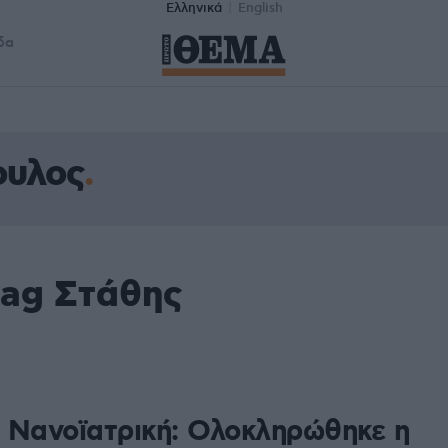
Ελληνικά
English
δα
ουλος
tag Στάθης
 Νανοϊατρική: Ολοκληρώθηκε η