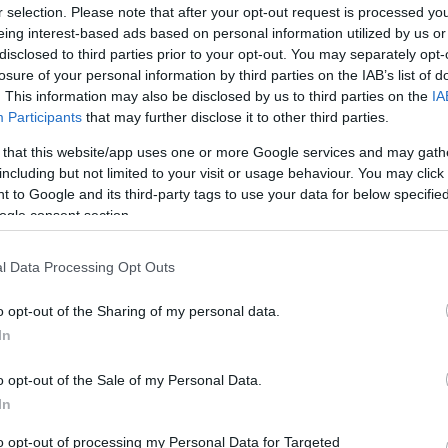
r selection. Please note that after your opt-out request is processed y
1
eing interest-based ads based on personal information utilized by us or
όπουλος: Απόσυρση και του
disclosed to third parties prior to your opt-out. You may separately opt-
losure of your personal information by third parties on the IAB’s list of
εδίου και του υπουργού
. This information may also be disclosed by us to third parties on the
IA
ας
Participants
that may further disclose it to other third parties.
 that this website/app uses one or more Google services and may gath
 πρύτανης του ΕΚΠΑ σημείωσε ότι η αναβάθμιση
including but not limited to your visit or usage behaviour. You may click 
γενικότερα της τριτοβάθμιας Τεχνολογικής
 to Google and its third-party tags to use your data for below specifi
 θα μπορούσε να ήταν ουσιαστική και όχι ονομαστική
ogle consent section.
2
l Data Processing Opt Outs
ς, βουλευτές και
o opt-out of the Sharing of my personal data.
στημιακοί στην εκδήλωση του
In
Ευσταθόπουλου
o opt-out of the Sale of my Personal Data.
τικών αλλά και πανεπιστημιακών έδωσαν το παρών
In
ωση του υποψήφιου Πρύτανη του ΕΚΠΑ
to opt-out of processing my Personal Data for Targeted