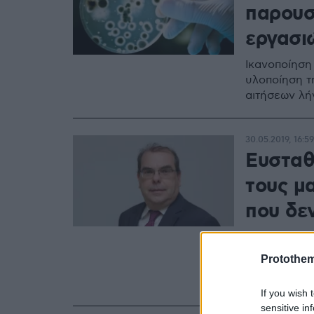
παρουσ
εργασι
Ικανοποίηση
υλοποίηση τ
αιτήσεων λή
30.05.2019, 16:59
Ευσταθ
τους μ
που δε
Ο καθηγητής
υπουργό Παι
Protothe
τμήματα που
τον Σεπτέμβ
If you wish 
sensitive in