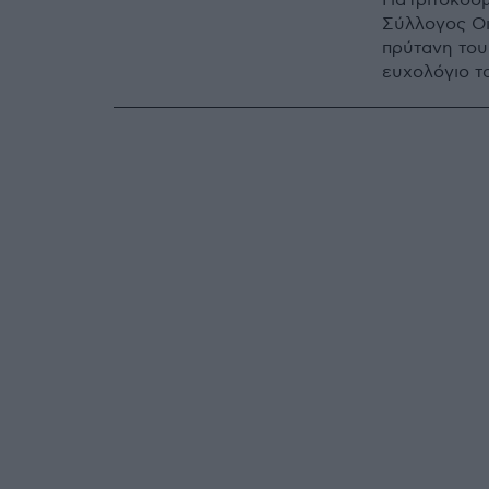
Για τριτοκοσ
Σύλλογος Οι
πρύτανη του
ευχολόγιο τ