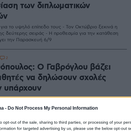
ίαση των διπλωματικών
ών
 για το υψηλό επίπεδο τους - Τον Οκτώβριο ξεκινά η
ης δεύτερης σειράς - Η προθεσμία για την κατάθεση
γει την Παρασκευή 6/9
2
όπουλος: Ο Γαβρόγλου βάζει
αθητές να δηλώσουν σχολές
ν υπάρχουν
 του Πανεπιστημίου Αθηνών καταγγέλλει τον
δείας για εμπαιγμό – Μόνο στο ΕΚΠΑ υπάρχουν επτά
ma -
Do Not Process My Personal Information
 δεν υπάρχουν που δεν μπορούν να λειτουργήσουν
ριο
to opt-out of the sale, sharing to third parties, or processing of your per
formation for targeted advertising by us, please use the below opt-out s