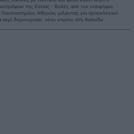
μικές εικόνες με ποντίκια και φίδια κάνει λόγο ο
κοτρόφων της Εστίας - Βολές από τον υποψήφιο
 Πανεπιστημίου Αθηνών, μιλώντας για προεκλογικό
α περί δημιουργίας νέου κτιρίου στη Χαλκίδα