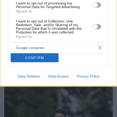
I want to opt-out of processing my
Personal Data for Targeted Advertising.
Opted In
I want to opt-out of Collection, Use,
Retention, Sale, and/or Sharing of my
Personal Data that Is Unrelated with the
Purposes for which it was collected.
Opted In
06.09.2022, 14:38
Ο Ολυμπιακός στέλνει δανεικό στη Σταντάρ Λιέγης τον
Google consents
Ζινκερνάγκελ
CONFIRM
Αν και επισήμως δεν υπάρχει κάποια ανακοίνωση, ο
Ολυμπιακός στέλνει τον Δανό μέσο δανεικό ως το
τέλος της σεζόν στους Βέλγους
Data Deletion
Data Access
Privacy Policy