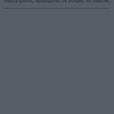
επαγγελματίας, προκειμένου να γλιτώσει την διάλυση