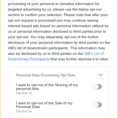
processing of your personal or sensitive information for
Ολυμπιακός: Ανακοινώθηκε από την Σταντάρ Λιέγης ο
targeted advertising by us, please use the below opt-out
Ζίνκερναγκελ
section to confirm your selection. Please note that after your
Ο Δανός μεσοεπιθετικός του Ολυμπιακού, δόθηκε
opt-out request is processed you may continue seeing
δανεικός στους Βέλγους με οψιόν που θα φτάνει
interest-based ads based on personal information utilized by
σύμφωνα με πληροφορίες τα 2 εκατ. ευρώ
us or personal information disclosed to third parties prior to
your opt-out. You may separately opt-out of the further
disclosure of your personal information by third parties on the
IAB’s list of downstream participants. This information may
also be disclosed by us to third parties on the
IAB’s List of
Downstream Participants
that may further disclose it to other
third parties.
Please note that this website/app uses one or more Google
Personal Data Processing Opt Outs
services and may gather and store information including but
not limited to your visit or usage behaviour. You may click to
I want to opt-out of the Sharing of my
personal data.
grant or deny consent to Google and its third-party tags to
Opted In
use your data for below specified purposes in below Google
consent section.
I want to opt-out of the Sale of my
Personal Data.
Opted In