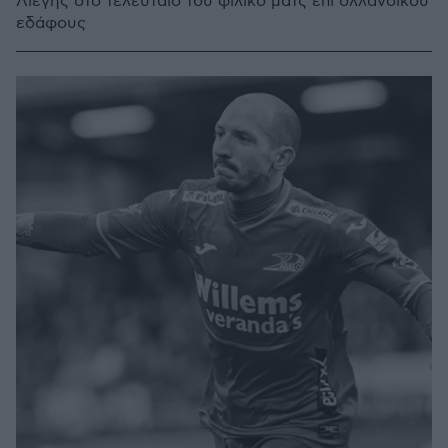
Λιέγης στο τελευταίο του φιλικό ματς επί ολλανδικού
εδάφους