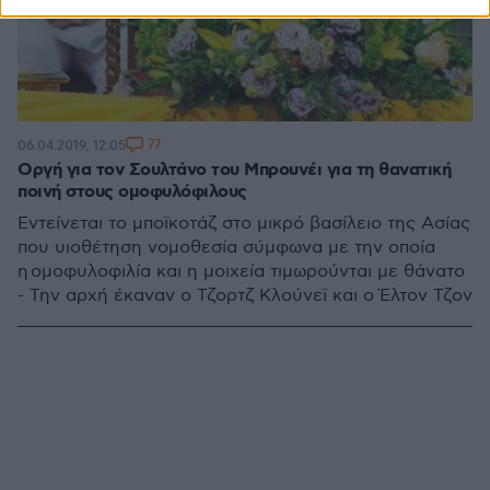
77
06.04.2019, 12:05
Οργή για τον Σουλτάνο του Μπρουνέι για τη θανατική
ποινή στους ομοφυλόφιλους
Εντείνεται το μποϊκοτάζ στο μικρό βασίλειο της Ασίας
που υιοθέτηση νομοθεσία σύμφωνα με την οποία
η ομοφυλοφιλία και η μοιχεία τιμωρούνται με θάνατο
- Την αρχή έκαναν ο Τζορτζ Κλούνεϊ και ο Έλτον Τζον