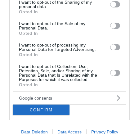
Ζει στο μεγαλύτερο παλάτι του κόσμου,
not limited to your visit or usage behaviour. You may click to
I want to opt-out of the Sharing of my
personal data.
διακοσμημένο με διαμάντια και χρυσό - Έχει στόλο
grant or deny consent to Google and its third-party tags to
Opted In
πολυτελών αυτοκινήτων και αεροσκαφών - Στα 50ά
use your data for below specified purposes in below Google
του γενέθλια είχε τραγουδήσει πριβέ ο Μάικλ
consent section.
I want to opt-out of the Sale of my
Τζάκσον - Τώρα θα... κόβει το χέρι στους κλέφτες και
Personal Data.
Opted In
θα λιθοβολεί τους ομοφυλόφιλους
I want to opt-out of processing my
Personal Data for Targeted Advertising.
Opted In
I want to opt-out of Collection, Use,
Retention, Sale, and/or Sharing of my
Personal Data that Is Unrelated with the
Purposes for which it was collected.
Opted In
Google consents
CONFIRM
Data Deletion
Data Access
Privacy Policy