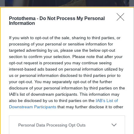
Protothema -
Do Not Process My Personal
Information
If you wish to opt-out of the sale, sharing to third parties, or
processing of your personal or sensitive information for
targeted advertising by us, please use the below opt-out
section to confirm your selection. Please note that after your
opt-out request is processed you may continue seeing
interest-based ads based on personal information utilized by
us or personal information disclosed to third parties prior to
your opt-out. You may separately opt-out of the further
disclosure of your personal information by third parties on the
IAB’s list of downstream participants. This information may
also be disclosed by us to third parties on the
IAB’s List of
Downstream Participants
that may further disclose it to other
third parties.
61
27.04.2019, 09:46
Σουλτάνος του Μπρουνέι: Ο κροίσος με τα αμύθητα
Please note that this website/app uses one or more Google
Personal Data Processing Opt Outs
πλούτη που επέβαλε τη σαρία
services and may gather and store information including but