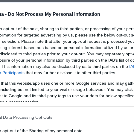
ψεις στους βρεφονηπιακούς
ma -
Do Not Process My Personal Information
ύς της ΔΥΠΑ - Τα οριστικά
έσματα
to opt-out of the sale, sharing to third parties, or processing of your per
formation for targeted advertising by us, please use the below opt-out s
αμβάνονται στους βρεφονηπιακούς σταθμούς της
r selection. Please note that after your opt-out request is processed y
 σχολικό έτος 2023 - 2024
eing interest-based ads based on personal information utilized by us or
disclosed to third parties prior to your opt-out. You may separately opt-
losure of your personal information by third parties on the IAB’s list of
1
. This information may also be disclosed by us to third parties on the
IA
έσεις εργασίας στον Αλμυρό
Participants
that may further disclose it to other third parties.
- Δείτε την προκήρυξη
 that this website/app uses one or more Google services and may gath
including but not limited to your visit or usage behaviour. You may click 
ροσλήψεις κάνει ο Δήμος Αλμυρού - Δείτε την
 to Google and its third-party tags to use your data for below specifi
ogle consent section.
l Data Processing Opt Outs
ψεις σε Βόλο και Σποράδες
o opt-out of the Sharing of my personal data.