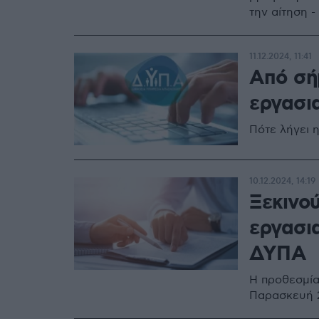
την αίτηση -
11.12.2024, 11:41
Από σήμ
εργασι
Πότε λήγει η
10.12.2024, 14:19
Ξεκινού
εργασι
ΔΥΠΑ
Η προθεσμία
Παρασκευή 2