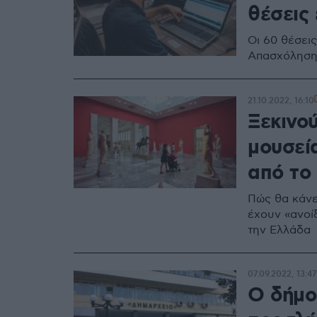
θέσεις
Οι 60 θέσει
Απασχόλησης
21.10.2022, 16:10
Ξεκινού
μουσεί
από το
Πώς θα κάνετ
έχουν «ανοί
την Ελλάδα
07.09.2022, 13:47
Ο δήμο