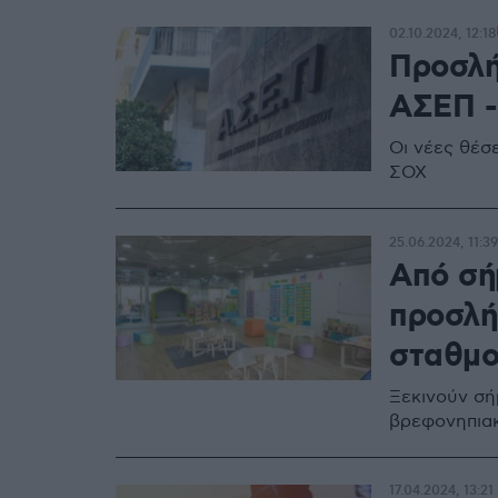
02.10.2024, 12:18
Προσλή
ΑΣΕΠ - 
Οι νέες θέσ
ΣΟΧ
25.06.2024, 11:39
Από σήμ
προσλή
σταθμ
Ξεκινούν σή
βρεφονηπια
17.04.2024, 13:21