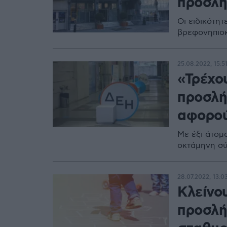
προσλή
Οι ειδικότη
βρεφονηπιοκ
25.08.2022, 15:5
«Τρέχου
προσλήψ
αφορού
Με έξι άτομ
οκτάμηνη σύ
28.07.2022, 13:0
Κλείνου
προσλή