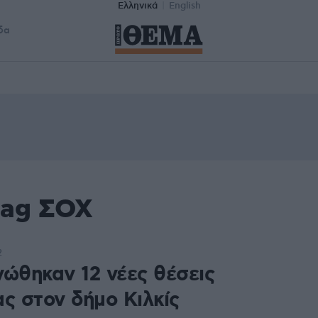
Ελληνικά
English
δα
tag ΣΟΧ
2
νώθηκαν 12 νέες θέσεις
ας στον δήμο Κιλκίς