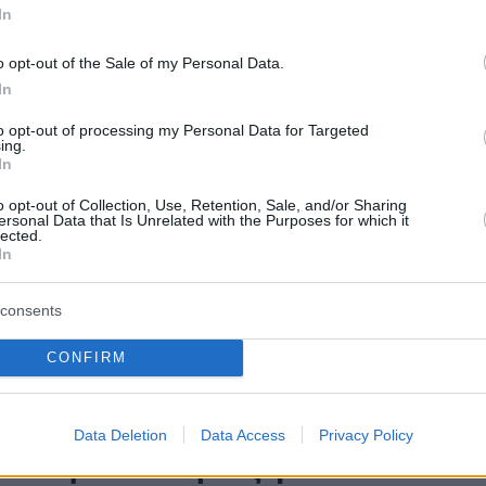
In
ν ΔΕΔΔΗΕ - Ποιες ειδικότητες
o opt-out of the Sale of my Personal Data.
In
 εργασίας «άνοιξε» ο ΔΕΔΔΗΕ σε περιοχές του
και σε Σκιάθο, Σκόπελο και Αλόννησο
to opt-out of processing my Personal Data for Targeted
ing.
In
o opt-out of Collection, Use, Retention, Sale, and/or Sharing
έσεις εργασίας για
ersonal Data that Is Unrelated with the Purposes for which it
lected.
In
ωγούς στο δήμο Γλυφάδας - Οι
ητες που ζητούνται
consents
ωπικό θα υπογράψει σύμβαση μέχρι τις 31 Αυγούστου
CONFIRM
νατότητα ανανέωσης
Data Deletion
Data Access
Privacy Policy
απόψε οι αιτήσεις για 60