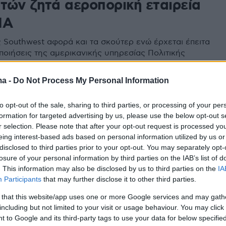
ωτών ζητά αεροπορική εταιρεία
ΠΑ
ς Southwest αφορά και τα σκούτερ ενώ έρχεται έπειτα
ποιήσεις της αμερικανικής υπηρεσίας Πολιτικής
ma -
Do Not Process My Personal Information
to opt-out of the sale, sharing to third parties, or processing of your per
όλληση καλύμματος κινητήρα
formation for targeted advertising by us, please use the below opt-out s
ing 737-800 της Southwest
r selection. Please note that after your opt-out request is processed y
eing interest-based ads based on personal information utilized by us or
τεί έρευνα της FAA
disclosed to third parties prior to your opt-out. You may separately opt-
losure of your personal information by third parties on the IAB’s list of
κανένας τραυματισμός και το αεροσκάφος
. This information may also be disclosed by us to third parties on the
IA
αι προσγειώθηκε με ασφάλεια στο διεθνές
Participants
that may further disclose it to other third parties.
 του Ντένβερ
 that this website/app uses one or more Google services and may gath
including but not limited to your visit or usage behaviour. You may click 
 to Google and its third-party tags to use your data for below specifi
1