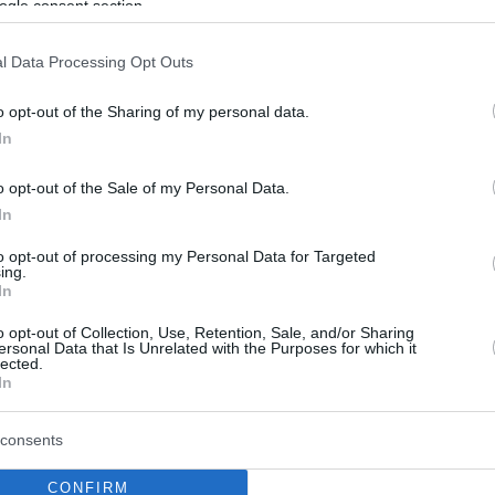
ogle consent section.
φει το αλκοόλ στις πτήσεις των
ανικών αερογραμμών
l Data Processing Opt Outs
est Airlines»
o opt-out of the Sharing of my personal data.
In
Φεβρουαρίου παρά τις έντονες αντιρρήσεις των
που ισχυρίζονται ότι οι επιβάτες θα γίνουν πιο
o opt-out of the Sale of my Personal Data.
In
to opt-out of processing my Personal Data for Targeted
ing.
In
o opt-out of Collection, Use, Retention, Sale, and/or Sharing
ersonal Data that Is Unrelated with the Purposes for which it
lected.
In
consents
CONFIRM