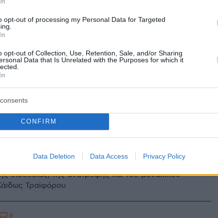
In
ας
to opt-out of processing my Personal Data for Targeted
ing.
In
6
 η ηθοποιός Μαρία Βούλγαρη
o opt-out of Collection, Use, Retention, Sale, and/or Sharing
ersonal Data that Is Unrelated with the Purposes for which it
lected.
In
μένη με τον αδερφό της Σοφίας Βέμπο, Ανδρέα
consents
CONFIRM
5
ική ζωή της άγνωστης κόρης της
 Βέμπο
Data Deletion
Data Access
Privacy Policy
της υιοθεσίας, της ανατροφής και του μοναχικού
Χάιδως Τραϊφόρου
8