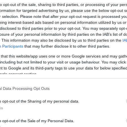
αση - Δείτε φωτογραφίες
to opt-out of the sale, sharing to third parties, or processing of your per
formation for targeted advertising by us, please use the below opt-out s
 θα παιχτεί
r selection. Please note that after your opt-out request is processed y
eing interest-based ads based on personal information utilized by us or
disclosed to third parties prior to your opt-out. You may separately opt-
1
losure of your personal information by third parties on the IAB’s list of
Βέμπο: Παράσταση - αφιέρωμα
. This information may also be disclosed by us to third parties on the
IA
Participants
that may further disclose it to other third parties.
αγουδίστρια της νίκης στο
 that this website/app uses one or more Google services and may gath
κό Θέατρο Πειραιά
including but not limited to your visit or usage behaviour. You may click 
 to Google and its third-party tags to use your data for below specifi
ο ηθοποιός Άκης Σακελλαρίου και η λυρική
ogle consent section.
 Μαρίτα Παπαρίζου
l Data Processing Opt Outs
2
o opt-out of the Sharing of my personal data.
της Σοφίας Βέμπο στη σκηνή
In
άτρου Χυτήριο
o opt-out of the Sale of my Personal Data.
ση βασισμένη σε προσωπικές διηγήσεις της