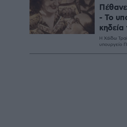
Πέθανε
- Το υπ
κηδεία 
Η Χάϊδω Τρα
υπουργείο Π