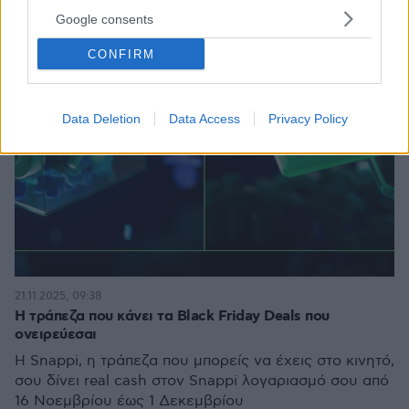
Google consents
CONFIRM
Data Deletion
Data Access
Privacy Policy
21.11.2025, 09:38
Η τράπεζα που κάνει τα Black Friday Deals που
ονειρεύεσαι
Η Snappi, η τράπεζα που μπορείς να έχεις στο κινητό,
σου δίνει real cash στον Snappi λογαριασμό σου από
16 Νοεμβρίου έως 1 Δεκεμβρίου