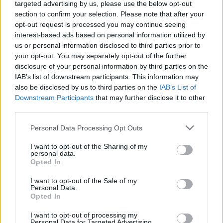
targeted advertising by us, please use the below opt-out
section to confirm your selection. Please note that after your
opt-out request is processed you may continue seeing
interest-based ads based on personal information utilized by
us or personal information disclosed to third parties prior to
your opt-out. You may separately opt-out of the further
disclosure of your personal information by third parties on the
IAB’s list of downstream participants. This information may
also be disclosed by us to third parties on the
IAB’s List of
Downstream Participants
that may further disclose it to other
third parties.
Please note that this website/app uses one or more Google
Personal Data Processing Opt Outs
services and may gather and store information including but
not limited to your visit or usage behaviour. You may click to
I want to opt-out of the Sharing of my
personal data.
grant or deny consent to Google and its third-party tags to
Opted In
use your data for below specified purposes in below Google
consent section.
2
11.12.2020, 12:12
I want to opt-out of the Sale of my
Personal Data.
Απαγόρευση κυκλοφορίας: Αλλάζουν οι ώρες -
Opted In
Παραμένουν τα SMS - Διαβάστε τι ισχύει
Lockdown: Απαγόρευση κυκλοφορίας από τις 22:00
I want to opt-out of processing my
Personal Data for Targeted Advertising.