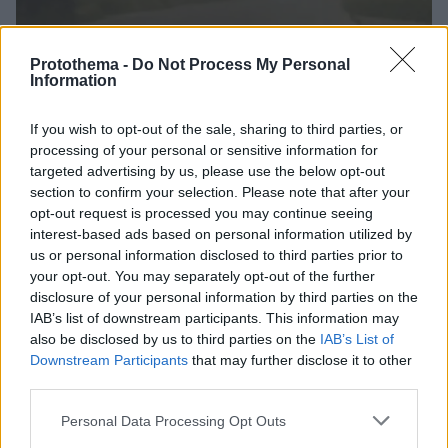
Protothema -
Do Not Process My Personal
Information
If you wish to opt-out of the sale, sharing to third parties, or
29.11.2021, 14:12
processing of your personal or sensitive information for
Η αφρικανική σκόνη «έπνιξε» την Κρήτη - Δείτε
targeted advertising by us, please use the below opt-out
φωτογραφίες
section to confirm your selection. Please note that after your
Το χώμα και η σκόνη έχουν καλύψει κυριολεκτικά τα
opt-out request is processed you may continue seeing
πάντα με την ατμόσφαιρα να είναι αποπνικτική
interest-based ads based on personal information utilized by
us or personal information disclosed to third parties prior to
your opt-out. You may separately opt-out of the further
disclosure of your personal information by third parties on the
IAB’s list of downstream participants. This information may
also be disclosed by us to third parties on the
IAB’s List of
Downstream Participants
that may further disclose it to other
third parties.
Please note that this website/app uses one or more Google
Personal Data Processing Opt Outs
services and may gather and store information including but