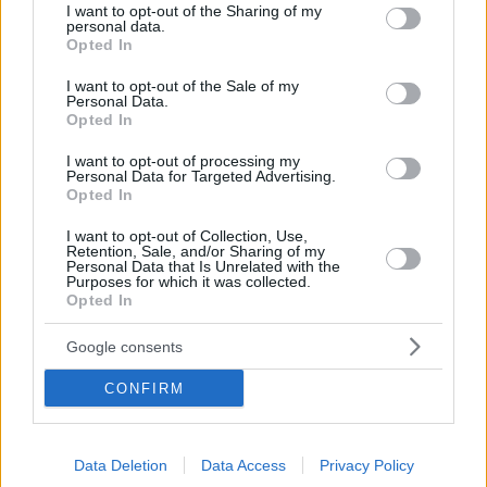
not limited to your visit or usage behaviour. You may click to
I want to opt-out of the Sharing of my
personal data.
grant or deny consent to Google and its third-party tags to
Opted In
use your data for below specified purposes in below Google
consent section.
I want to opt-out of the Sale of my
Personal Data.
Opted In
I want to opt-out of processing my
Personal Data for Targeted Advertising.
Opted In
I want to opt-out of Collection, Use,
Retention, Sale, and/or Sharing of my
Personal Data that Is Unrelated with the
Purposes for which it was collected.
21.03.2021, 09:50
Opted In
Meteo: Ισχυρές λασποβροχές και σκόνη σήμερα λόγω
βαρομετρικού χαμηλού από τη Λιβύη
Google consents
Δείτε χάρτες με την εξέλιξη του φαινομένου στη
CONFIRM
διάρκεια της ημέρας
Data Deletion
Data Access
Privacy Policy