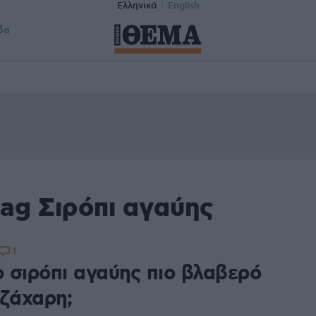
Ελληνικά
English
δα
ag Σιρόπι αγαύης
1
ο σιρόπι αγαύης πιο βλαβερό
 ζάχαρη;