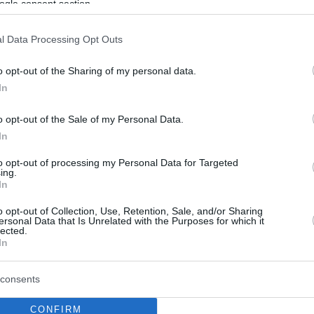
ogle consent section.
υγεννιάτικα μπισκότα σαν
κάρονα
l Data Processing Opt Outs
ά χριστουγεννιάτικα μπισκότα που φτιάχνουμε
o opt-out of the Sharing of my personal data.
ντας Σιρόπι Αγαύης Sunny Via αντί για ζάχαρη. Θα
In
 τόσο που θα θέλετε να τα φτιάχνετε όλο το χρόνο!
o opt-out of the Sale of my Personal Data.
In
αγαύης: Το πιο αγνό γλυκαντικό
to opt-out of processing my Personal Data for Targeted
ing.
In
σης
o opt-out of Collection, Use, Retention, Sale, and/or Sharing
ο στα ‘90ς όταν οι διαιτολόγοι άρχισαν να
ersonal Data that Is Unrelated with the Purposes for which it
lected.
ις χάρες του. Και από τότε, το σιρόπι αγαύης
In
 ήρθε για να μείνει…
consents
σιρόπι αγαύης; Ποιο
CONFIRM