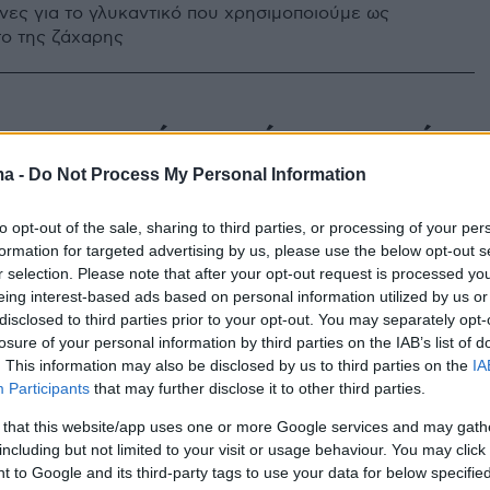
υνες για το γλυκαντικό που χρησιμοποιούμε ως
ο της ζάχαρης
ιτα με σιρόπι αγαύης και ταχίνι
ma -
Do Not Process My Personal Information
σα» των γιορτινών γλυκών και πρωταγωνίστρια της
ς, βασιλόπιτα, σε μια ενδιαφέρουσα εκδοχή με
τοκαλιού και Σιρόπι Αγαύης Sunny Via.
to opt-out of the sale, sharing to third parties, or processing of your per
formation for targeted advertising by us, please use the below opt-out s
r selection. Please note that after your opt-out request is processed y
eing interest-based ads based on personal information utilized by us or
disclosed to third parties prior to your opt-out. You may separately opt-
ές δίπλες με σιρόπι αγαύης
losure of your personal information by third parties on the IAB’s list of
. This information may also be disclosed by us to third parties on the
IA
ακές χριστουγεννιάτικες δίπλες περιχύνονται με ένα
Participants
that may further disclose it to other third parties.
ο σιρόπι, με χαμηλότερο γλυκαιμικό δείκτη, που
με Σιρόπι Αγαύης Sunny Via.
 that this website/app uses one or more Google services and may gath
including but not limited to your visit or usage behaviour. You may click 
 to Google and its third-party tags to use your data for below specifi