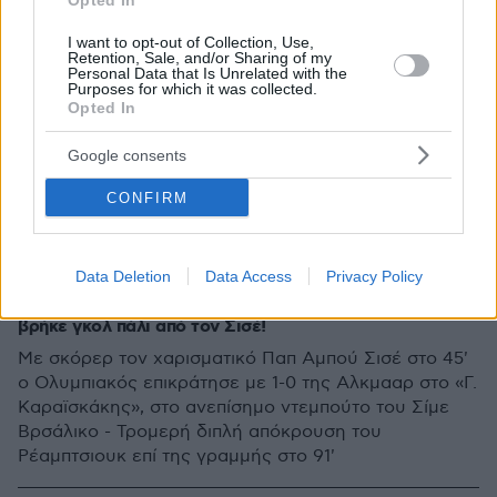
Opted In
I want to opt-out of Collection, Use,
Retention, Sale, and/or Sharing of my
Personal Data that Is Unrelated with the
Purposes for which it was collected.
Opted In
Google consents
CONFIRM
Data Deletion
Data Access
Privacy Policy
1
09.07.2022, 22:26
Ολυμπιακός-Άλκμααρ 1-0: Βελτιωμένος αμυντικά,
βρήκε γκολ πάλι από τον Σισέ!
Mε σκόρερ τον χαρισματικό Παπ Αμπού Σισέ στο 45'
ο Ολυμπιακός επικράτησε με 1-0 της Αλκμααρ στο «Γ.
Καραϊσκάκης», στο ανεπίσημο ντεμπούτο του Σίμε
Βρσάλικο - Τρομερή διπλή απόκρουση του
Ρέαμπτσιουκ επί της γραμμής στο 91'