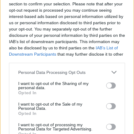
section to confirm your selection. Please note that after your
opt-out request is processed you may continue seeing
interest-based ads based on personal information utilized by
us or personal information disclosed to third parties prior to
03.08.2022, 20:33
your opt-out. You may separately opt-out of the further
Πρόβλημα στον Ολυμπιακό, δεν προπονήθηκε ο
disclosure of your personal information by third parties on the
Βρσάλικο
IAB’s list of downstream participants. This information may
also be disclosed by us to third parties on the
IAB’s List of
Ο Σίμε Βρσάλικο είχε ενοχλήσεις και δεν συμμετείχε
Downstream Participants
that may further disclose it to other
στην τελευταία προπόνηση πριν τη Σλόβαν
third parties.
-Τραυματίας ο Μανωλάς
Please note that this website/app uses one or more Google
Personal Data Processing Opt Outs
services and may gather and store information including but
not limited to your visit or usage behaviour. You may click to
I want to opt-out of the Sharing of my
personal data.
grant or deny consent to Google and its third-party tags to
Opted In
use your data for below specified purposes in below Google
consent section.
I want to opt-out of the Sale of my
Personal Data.
Opted In
I want to opt-out of processing my
Personal Data for Targeted Advertising.