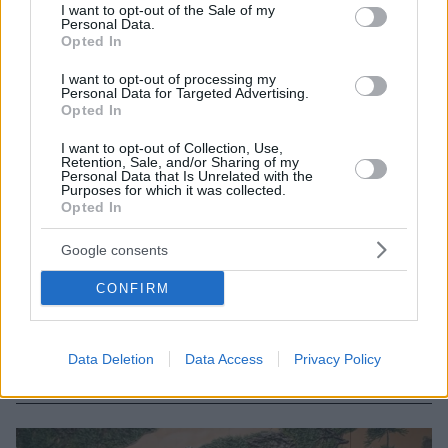
consent section.
I want to opt-out of the Sale of my
Personal Data.
Opted In
I want to opt-out of processing my
Personal Data for Targeted Advertising.
Opted In
I want to opt-out of Collection, Use,
Retention, Sale, and/or Sharing of my
Personal Data that Is Unrelated with the
Purposes for which it was collected.
Opted In
113
08.11.2022, 21:17
Google consents
Παγκόσμια ανησυχία - Σε πολεμική ετοιμότητα θέτει την
Κίνα ο Σι Τζινπίνγκ
CONFIRM
Ο Κινέζος πρόεδρος εμφανίστηκε με στρατιωτική
στολή και δήλωσε ότι η χώρα του ενισχύει την
προετοιμασία «για οποιονδήποτε πόλεμο» - Αναλυτές
Data Deletion
Data Access
Privacy Policy
ζητούν να ληφθεί σοβαρά υπ' όψιν η τοποθέτησή του