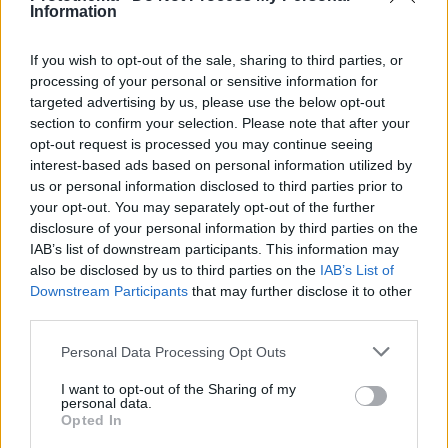
Information
If you wish to opt-out of the sale, sharing to third parties, or
1
07.03.2023, 17:39
processing of your personal or sensitive information for
Απειλές Κίνας σε ΗΠΑ: «Αν δεν πατήσετε φρένο, δεν
targeted advertising by us, please use the below opt-out
μπορεί να αποφευχθεί η σύγκρουση»
section to confirm your selection. Please note that after your
opt-out request is processed you may continue seeing
Σκληρές δηλώσεις του Κινέζου υπουργού
interest-based ads based on personal information utilized by
Εξωτερικών μετά την υπόθεση με το κατασκοπευτικό
us or personal information disclosed to third parties prior to
μπαλόνι
your opt-out. You may separately opt-out of the further
disclosure of your personal information by third parties on the
IAB’s list of downstream participants. This information may
also be disclosed by us to third parties on the
IAB’s List of
Downstream Participants
that may further disclose it to other
third parties.
Please note that this website/app uses one or more Google
Personal Data Processing Opt Outs
services and may gather and store information including but
not limited to your visit or usage behaviour. You may click to
I want to opt-out of the Sharing of my
personal data.
grant or deny consent to Google and its third-party tags to
Opted In
use your data for below specified purposes in below Google