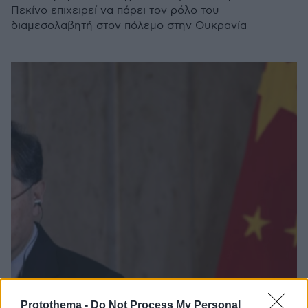
Πεκίνο επιχειρεί να πάρει τον ρόλο του
διαμεσολαβητή στον πόλεμο στην Ουκρανία
Protothema -
Do Not Process My Personal