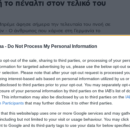
 το πέναλτι στον τελικό του
πρέμε άφησε σήμερα την τελευταία του πνοή σε
τών - Ο άνθρωπος που χάρισε στη Γερμανία το
90, πριν από δύο χρόνια είχε μια φοβερή τηλεοπτική
ε τον Σέρχιο Γκοϊκοετσέα, τερματοφύλακα της
ma -
Do Not Process My Personal Information
στον τελικό
to opt-out of the sale, sharing to third parties, or processing of your per
formation for targeted advertising by us, please use the below opt-out s
r selection. Please note that after your opt-out request is processed y
ο Μαραντόνα: Ξέσπασε σε
eing interest-based ads based on personal information utilized by us or
ς on camera ο Γκοϊκοετσέα
disclosed to third parties prior to your opt-out. You may separately opt-
losure of your personal information by third parties on the IAB’s list of
. This information may also be disclosed by us to third parties on the
IA
ς Αργεντινός διεθνής γκολκίπερ, Σέρχιο Γκοϊκοετσέα
Participants
that may further disclose it to other third parties.
 να συγκρατήσει τα δάκρυα του μιλώντας για τον
αντόνα σε τηλεοπτική εκπομπή
 that this website/app uses one or more Google services and may gath
including but not limited to your visit or usage behaviour. You may click 
 to Google and its third-party tags to use your data for below specifi