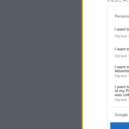
in below Go
Persona
I want t
Opted 
I want t
Opted 
I want 
Advertis
Opted 
I want t
of my P
was col
Opted 
Google 