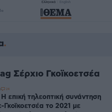
Ελληνικά
English
δα
α
ag Σέρχιο Γκοϊκοετσέα
24
6
 Η επική τηλεοπτική συνάντηση
-Γκοϊκοετσέα το 2021 με