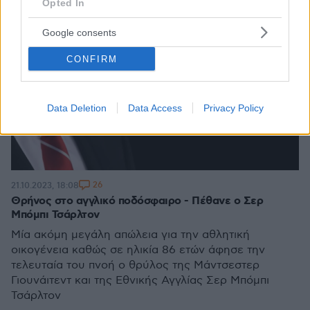
Opted In
Google consents
CONFIRM
Data Deletion
Data Access
Privacy Policy
26
21.10.2023, 18:08
Θρήνος στο αγγλικό ποδόσφαιρο - Πέθανε ο Σερ
Μπόμπι Τσάρλτον
Μία ακόμη μεγάλη απώλεια για την αθλητική
οικογένεια καθώς σε ηλικία 86 ετών άφησε την
τελευταία του πνοή ο θρύλος της Μάντσεστερ
Γιουνάιτεντ και της Εθνικής Αγγλίας Σερ Μπόμπι
Τσάρλτον