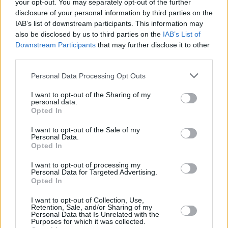
your opt-out. You may separately opt-out of the further
disclosure of your personal information by third parties on the
IAB’s list of downstream participants. This information may
also be disclosed by us to third parties on the
IAB’s List of
Downstream Participants
that may further disclose it to other
third parties.
1
22.10.2023, 02:00
Please note that this website/app uses one or more Google
Personal Data Processing Opt Outs
Premier League, Σέφιλντ - Μάντσεστερ Γιουνάιτεντ 1-2:
services and may gather and store information including but
Διπλό αφιερωμένο στον Σερ Μπόμπι Τσάρλτον
not limited to your visit or usage behaviour. You may click to
I want to opt-out of the Sharing of my
personal data.
Οι «κόκκινοι διάβολοι» κατάφεραν να πάρουν τη νίκη
grant or deny consent to Google and its third-party tags to
Opted In
με το γκολ του Νταλό στο 77΄ απέναντι στην ουραγό
use your data for below specified purposes in below Google
consent section.
I want to opt-out of the Sale of my
Personal Data.
Opted In
I want to opt-out of processing my
Personal Data for Targeted Advertising.
Opted In
I want to opt-out of Collection, Use,
Retention, Sale, and/or Sharing of my
Personal Data that Is Unrelated with the
Purposes for which it was collected.