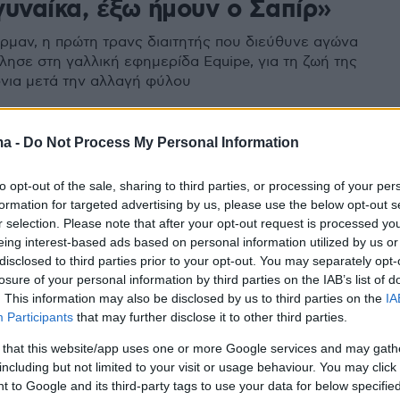
γυναίκα, έξω ήμουν ο Σαπίρ»
ρμαν, η πρώτη τρανς διαιτητής που διεύθυνε αγώνα
λησε στη γαλλική εφημερίδα Equipe, για τη ζωή της
νια μετά την αλλαγή φύλου
2
4
ma -
Do Not Process My Personal Information
α παγιδευμένη»: Η ιστορία της
to opt-out of the sale, sharing to third parties, or processing of your per
 τρανσέξουαλ διαιτητή στο
formation for targeted advertising by us, please use the below opt-out s
r selection. Please note that after your opt-out request is processed y
eing interest-based ads based on personal information utilized by us or
disclosed to third parties prior to your opt-out. You may separately opt-
χρόνια η Σαπίρ Μπέρμαν έγινε η πρώτη τρανσέξουαλ
losure of your personal information by third parties on the IAB’s list of
τα χρονικά του Ισραήλ - Η ποδοσφαιρική ομοσπονδία
. This information may also be disclosed by us to third parties on the
IA
νακοίνωσε με υπερηφάνεια την ένταξή της στην
Participants
that may further disclose it to other third parties.
τηγορία
 that this website/app uses one or more Google services and may gath
including but not limited to your visit or usage behaviour. You may click 
 to Google and its third-party tags to use your data for below specifi