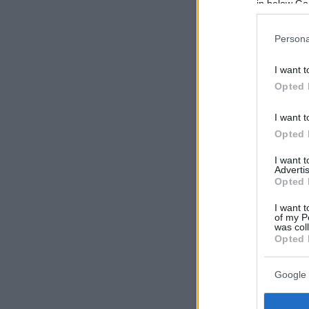
in below Go
Persona
I want t
Opted 
I want t
Opted 
I want 
Advertis
Opted 
I want t
of my P
was col
Opted 
Google 