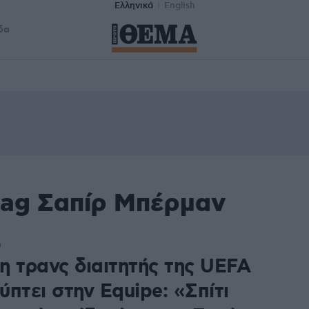
Ελληνικά
English
δα
tag Σαπίρ Μπέρμαν
0
η τρανς διαιτητής της UEFA
πτει στην Equipe: «Σπίτι