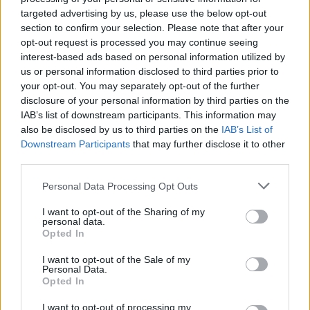
Φέρεται να έδωσε ψυχεδελικό ρόφημα σε 34χρονη,
targeted advertising by us, please use the below opt-out
στέλνοντας την στον θάνατο - Η «πνευματική τελετή»
section to confirm your selection. Please note that after your
κόστισε στους συμμετέχοντες 150 ευρώ
opt-out request is processed you may continue seeing
interest-based ads based on personal information utilized by
us or personal information disclosed to third parties prior to
your opt-out. You may separately opt-out of the further
disclosure of your personal information by third parties on the
IAB’s list of downstream participants. This information may
also be disclosed by us to third parties on the
IAB’s List of
Downstream Participants
that may further disclose it to other
third parties.
Please note that this website/app uses one or more Google
Personal Data Processing Opt Outs
services and may gather and store information including but
not limited to your visit or usage behaviour. You may click to
I want to opt-out of the Sharing of my
personal data.
grant or deny consent to Google and its third-party tags to
Opted In
use your data for below specified purposes in below Google
consent section.
I want to opt-out of the Sale of my
Personal Data.
Opted In
I want to opt-out of processing my