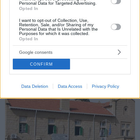
Personal Data for Targeted Advertising.
Opted In
I want to opt-out of Collection, Use,
Retention, Sale, and/or Sharing of my
Personal Data that Is Unrelated with the
16
15.01.2021, 08:14
Purposes for which it was collected.
Ο εισβολέας του Καπιτωλίου με τα κέρατα ζητά να του
Opted In
απονείμει χάρη ο Τραμπ
Google consents
Ο εντολέας μου πήρε σοβαρά το κάλεσμα του
Αμερικανού προέδρου και θα ήταν έντιμο να του
CONFIRM
απονεμηθεί χάρη, δήλωσε ο δικηγόρος του
33χρονου
Data Deletion
Data Access
Privacy Policy