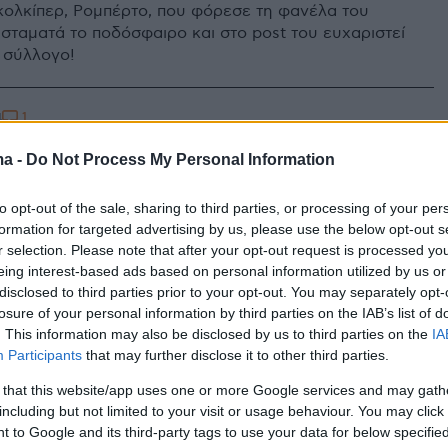
κολκίπερ, Ρομπέρτο, που φόρεσε τη φανέλα του
σταματά το ποδόσφαιρο και στο post του ευχαριστεί
ό σύλλογο!
1
4
ϊός: Koala Challenge από τον
ma -
Do Not Process My Personal Information
πορτιέρο του Ολυμπιακού
to opt-out of the sale, sharing to third parties, or processing of your per
το και την «καυτή» σύντροφό
formation for targeted advertising by us, please use the below opt-out s
r selection. Please note that after your opt-out request is processed y
eing interest-based ads based on personal information utilized by us or
disclosed to third parties prior to your opt-out. You may separately opt-
κι η σύντροφός του έχουν πάει την καραντίνα του
losure of your personal information by third parties on the IAB’s list of
ε άλλο επίπεδο
. This information may also be disclosed by us to third parties on the
IA
Participants
that may further disclose it to other third parties.
3
 that this website/app uses one or more Google services and may gath
 Χαμ: Ο Πελεγκρίνι χρεώνει
including but not limited to your visit or usage behaviour. You may click 
 to Google and its third-party tags to use your data for below specifi
ομπέρτο την απόλυσή του