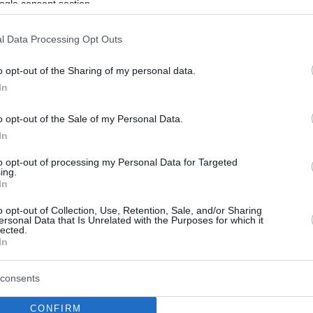
ogle consent section.
ελεγκρίνι μίλησε για τον τραυματισμό του
και τον Ρομπέρτο που είχε μεγάλη ευθύνη στα γκολ
l Data Processing Opt Outs
 η Άρσεναλ
o opt-out of the Sharing of my personal data.
In
στ Χαμ έβαλε πωλητήριο στον
o opt-out of the Sale of my Personal Data.
In
ο, διώχνει και Ουσίγιος
to opt-out of processing my Personal Data for Targeted
ιροί για τους πρώην ερυθρόλευκους στο Λονδίνο - Η
ing.
υ Ισπανού τερματοφύλακα τστην Premier League θα
In
ν βραχύβια με τα «σφυριά» να αναζητούν ομάδα να
o opt-out of Collection, Use, Retention, Sale, and/or Sharing
ήσουν άμεσα, ενώ σε δύσκολη θέση βρίσκεται και ο
ersonal Data that Is Unrelated with the Purposes for which it
ευθυντή Μάριο Ουσίγιος
lected.
In
consents
CONFIRM