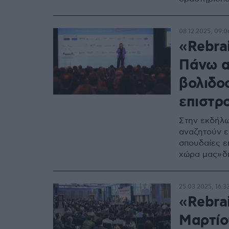
08.12.2025, 09:0
«Rebra
Πάνω α
βολιδο
επιστρ
Στην εκδήλω
αναζητούν ε
σπουδαίες ε
χώρα μας» δ
25.03.2025, 16:3
«Rebra
Μαρτίο