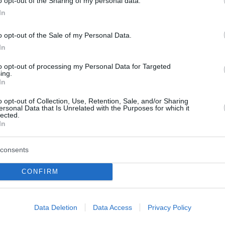
o opt-out of the Sharing of my personal data.
In
 τεχνολογίες, η κλιματική
o opt-out of the Sale of my Personal Data.
In
 και οι προκλήσεις στην αγορά
to opt-out of processing my Personal Data for Targeted
ας στο 3ο MD Forum
ing.
In
ο που διοργάνωσε η Mandynamic μίλησαν μεταξύ
υργός Εργασίας και ο Γεν. Διευθυντής Απασχόλησης,
o opt-out of Collection, Use, Retention, Sale, and/or Sharing
ersonal Data that Is Unrelated with the Purposes for which it
Υποθέσεων και Ένταξης της Ευρωπαϊκής Επιτροπής, κ.
lected.
on
In
consents
15
 Καριέρας» από τη ΔΥΠΑ στη
CONFIRM
ία με συμμετοχή 1.600 Ελλήνων
επιχειρήσεων
Data Deletion
Data Access
Privacy Policy
ν επιστροφή Ελλήνων εργαζομένων στην πατρίδα