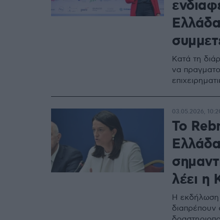
ενδιαφ
Ελλάδα
συμμετ
Κατά τη διάρ
να πραγματο
επιχειρηματ
03.05.2026, 10:2
Το Rebr
Ελλάδα
σημαντι
λέει η
Η εκδήλωση 
διαπρέπουν 
δραστηριοπο