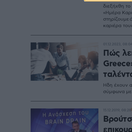
διεξήχθη το
«Ημέρα Καρι
στηρίζουμε 
καριέρα του
ΔΥΠΑ Σπύρο
01.12.2023, 08:0
Πώς λε
Greece
ταλέντ
Ηδη έχουν αν
σύμφωνα με 
15.12.2019, 08:28
Βρούτσ
επικουρ