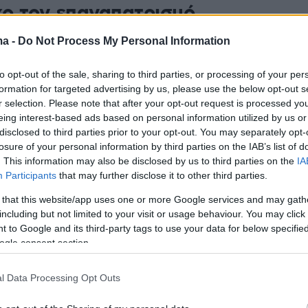
χο τον επαναπατρισμό
ινου δυναμικού
ma -
Do Not Process My Personal Information
έχει ως στόχο τη διασύνδεση Ελλήνων
to opt-out of the sale, sharing to third parties, or processing of your per
ών υψηλής εξειδίκευσης που ζουν και εργάζονται στο
formation for targeted advertising by us, please use the below opt-out s
ίλειο, με επιχειρήσεις που δραστηριοποιούνται στην
r selection. Please note that after your opt-out request is processed y
eing interest-based ads based on personal information utilized by us or
disclosed to third parties prior to your opt-out. You may separately opt-
losure of your personal information by third parties on the IAB’s list of
1
. This information may also be disclosed by us to third parties on the
IA
δίνο στις 29 Μαρτίου η νέα
Participants
that may further disclose it to other third parties.
ση «REBRAIN GREECE» από το
 that this website/app uses one or more Google services and may gath
including but not limited to your visit or usage behaviour. You may click 
είο Εργασίας
 to Google and its third-party tags to use your data for below specifi
ogle consent section.
πρωτοβουλίας είναι η διασύνδεση Ελλήνων
 υψηλής εξειδίκευσης που διαβιούν και εργάζονται
Βρετανία με επιχειρήσεις που δραστηριοποιούνται
l Data Processing Opt Outs
α