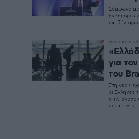
Σύμφωνα με 
αναδρομικών 
σχεδόν αμέσ
09.12.2019, 15:24
«Ελλάδ
για το
του Bra
Στη νέα ψηφ
οι Έλληνες 
στην αγορά 
απευθύνεται