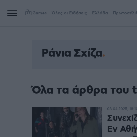
Games
Όλες οι Ειδήσεις
Ελλάδα
Πρωτοσέλι
Ράνια Σχίζα
Όλα τα άρθρα του t
08.04.2025, 18:1
Συνεχί
Εν Αθή