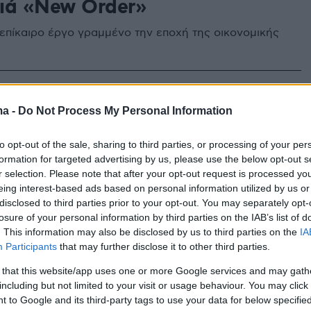
ιά «New Order»
επίκαιρο έργο γραμμένο την εποχή της οικονομικής
0
χίζα για τη σειρά
ma -
Do Not Process My Personal Information
τογεννημένες»: Το «σενιόρα
to opt-out of the sale, sharing to third parties, or processing of your per
δεν είναι βάρος, είναι ένα
formation for targeted advertising by us, please use the below opt-out s
r selection. Please note that after your opt-out request is processed y
παράσημο
eing interest-based ads based on personal information utilized by us or
disclosed to third parties prior to your opt-out. You may separately opt-
τη μου δουλειά, ήρθε μετά από 13 χρόνια θεατρικής
losure of your personal information by third parties on the IAB’s list of
ε για τη σειρά
. This information may also be disclosed by us to third parties on the
IA
Participants
that may further disclose it to other third parties.
 that this website/app uses one or more Google services and may gath
including but not limited to your visit or usage behaviour. You may click 
α Σχίζα πρωταγωνιστεί στην
 to Google and its third-party tags to use your data for below specifi