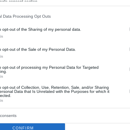
αση «Αράφ» στο θέατρο
ogle consent section.
κη
l Data Processing Opt Outs
ία που βάζει τον άνθρωπο στο μικροσκόπιο
o opt-out of the Sharing of my personal data.
In
o opt-out of the Sale of my Personal Data.
In
to opt-out of processing my Personal Data for Targeted
ing.
In
o opt-out of Collection, Use, Retention, Sale, and/or Sharing
ersonal Data that Is Unrelated with the Purposes for which it
lected.
In
consents
CONFIRM