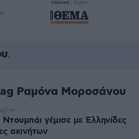
Ελληνικά
English
δα
ου
 tag Ραμόνα Μοροσάνου
421
38
ο Ντουμπάι γέμισε με Ελληνίδες
ες ακινήτων