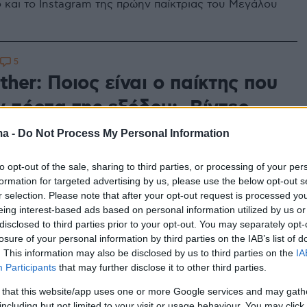
 και το Instagram της πρώην παίκτριας του Μεγάλου
5
ther: Ποιος είναι ο παίκτης που
ν πόρτα της εξόδου; -Βίντεο
ό κοινό αποφάσισε...
ma -
Do Not Process My Personal Information
to opt-out of the sale, sharing to third parties, or processing of your per
formation for targeted advertising by us, please use the below opt-out s
8
r selection. Please note that after your opt-out request is processed y
ther: Οι... σκοπιές στο
eing interest-based ads based on personal information utilized by us or
πεδο έφεραν γκρίνια και νεύρα
disclosed to third parties prior to your opt-out. You may separately opt-
losure of your personal information by third parties on the IAB’s list of
. This information may also be disclosed by us to third parties on the
IA
Participants
that may further disclose it to other third parties.
ρηγόρης σε θέση μάχης στο σπίτι του Μεγάλου
 that this website/app uses one or more Google services and may gath
including but not limited to your visit or usage behaviour. You may click 