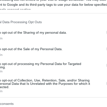
 to Google and its third-party tags to use your data for below specifi
ogle consent section.
22
other- Τα κλάματα της Ραμόνας
l Data Processing Opt Outs
βάτι: Με τρώει η αδικία!
o opt-out of the Sharing of my personal data.
καλά. Με κράτησε ο κόσμος αλλά κράτησε και την
In
αι την Σοφία», λέει με παράπονο η παίκτρια
o opt-out of the Sale of my Personal Data.
In
14
other: Το επίμαχο απόσπασμα
to opt-out of processing my Personal Data for Targeted
ing.
ννα Μαρία και Ραμόνα
In
ν για τους γκέι και τον Θέμη
o opt-out of Collection, Use, Retention, Sale, and/or Sharing
ersonal Data that Is Unrelated with the Purposes for which it
lected.
ιβώς είχε πει για τους ομοφυλόφιλους
In
2
consents