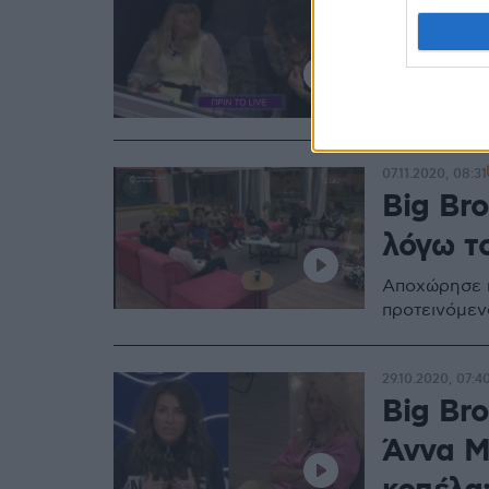
Big Br
Μαρία 
Πώς αντέδρα
07.11.2020, 08:31
Big Bro
λόγω το
Αποχώρησε κ
προτεινόμεν
29.10.2020, 07:4
Big Bro
Άννα Μα