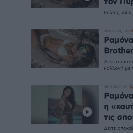
τον Πυ
Επίσης, είπε
29.11.2020, 10:23
Ραμόνα
Brothe
Δεν σταματά
καλλονή με 
28.11.2020, 12:11
Ραμόνα
η «καυ
τις σπο
Δείτε αποκαλ