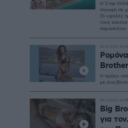
H Σταρ Ελλάς
στροφή σε μ
Οι υψηλές π
τους κανόνε
παρασκήνιο
25.12.2020, 09:4
Ρομόνα
Brother
Η πρώην παίκ
με ένα βίντε
30.11.2020, 14:49
Big Br
για τον