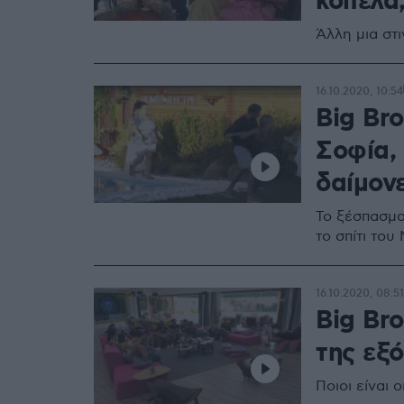
κοπέλα
Άλλη μια στ
16.10.2020, 10:54
Big Bro
Σοφία, 
δαίμονε
Το ξέσπασμα
το σπίτι το
16.10.2020, 08:51
Big Bro
της εξό
Ποιοι είναι