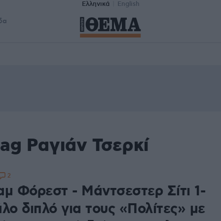
Ελληνικά
English
δα
ag Ραγιάν Τσερκί
2
αμ Φόρεστ - Μάντσεστερ Σίτι 1-
λο διπλό για τους «Πολίτες» με