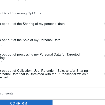
ogle consent section.
ι μέχρι το 2030
επιθετικός μέσος υπέγραψε πενταετές συμβόλαιο, το
l Data Processing Opt Outs
ατάει στο Etihad Stadium μέχρι το καλοκαίρι του 2030
o opt-out of the Sharing of my personal data.
In
σε με τη Λυών ο ταλαντούχος
o opt-out of the Sale of my Personal Data.
In
 Σερκί
to opt-out of processing my Personal Data for Targeted
ναι αυτή τη στιγμή το μεγαλύτερο ταλέντο στην ομάδα
ing.
In
ύς αντιπάλου του Ολυμπιακού
o opt-out of Collection, Use, Retention, Sale, and/or Sharing
ersonal Data that Is Unrelated with the Purposes for which it
lected.
In
consents
CONFIRM