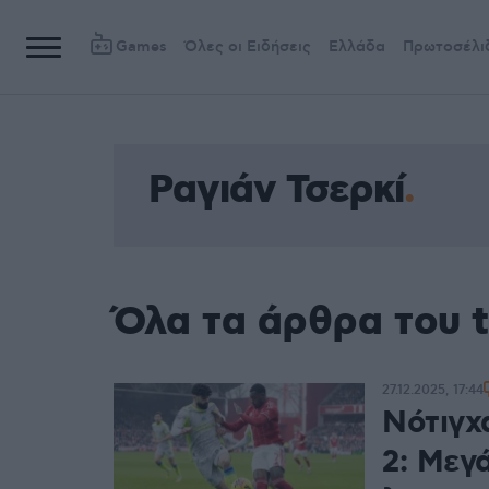
Games
Όλες οι Ειδήσεις
Ελλάδα
Πρωτοσέλι
Ραγιάν Τσερκί
Όλα τα άρθρα του t
27.12.2025, 17:44
Νότιγχ
2: Μεγά