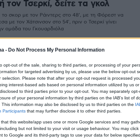
 τον Τσερκί, δείτε τα γκολ
ε το σκορ με τον Ράιντερς στο 48', με τη Φόρεστ να
σα με τον Χάτσινσον στο 54', πριν ο Τσερκί γίνει
ην ομάδα του Γκουαρδιόλα
ma -
Do Not Process My Personal Information
 Η μαγική ενέργεια του Τσέρκι
to opt-out of the sale, sharing to third parties, or processing of your per
ησε άφωνο το ball boy στο
formation for targeted advertising by us, please use the below opt-out s
στερ Σίτι- Γιουβέντους
r selection. Please note that after your opt-out request is processed y
eing interest-based ads based on personal information utilized by us or
disclosed to third parties prior to your opt-out. You may separately opt-
ική ενέργεια του Ραγιάν Τσέρκι στον εξτρέμ της
losure of your personal information by third parties on the IAB’s list of
 Φίλιπ Κόστιτς, άφησε ένα ball boy εντυπωσιασμένο,
. This information may also be disclosed by us to third parties on the
IA
 να γίνεται viral στα μέσα κοινωνικής δικτύωσης
Participants
that may further disclose it to other third parties.
 that this website/app uses one or more Google services and may gath
1
3
including but not limited to your visit or usage behaviour. You may click 
τσεστερ Σίτι και με... τη βούλα
 to Google and its third-party tags to use your data for below specifi