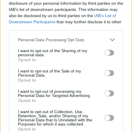
disclosure of your personal information by third parties on the
IAB’s list of downstream participants. This information may
also be disclosed by us to third parties on the
IAB’s List of
Downstream Participants
that may further disclose it to other
third parties.
Please note that this website/app uses one or more Google
Personal Data Processing Opt Outs
services and may gather and store information including but
not limited to your visit or usage behaviour. You may click to
I want to opt-out of the Sharing of my
personal data.
grant or deny consent to Google and its third-party tags to
Opted In
use your data for below specified purposes in below Google
consent section.
I want to opt-out of the Sale of my
Personal Data.
Opted In
I want to opt-out of processing my
Personal Data for Targeted Advertising.
Opted In
I want to opt-out of Collection, Use,
Retention, Sale, and/or Sharing of my
Personal Data that Is Unrelated with the
Purposes for which it was collected.
Opted In