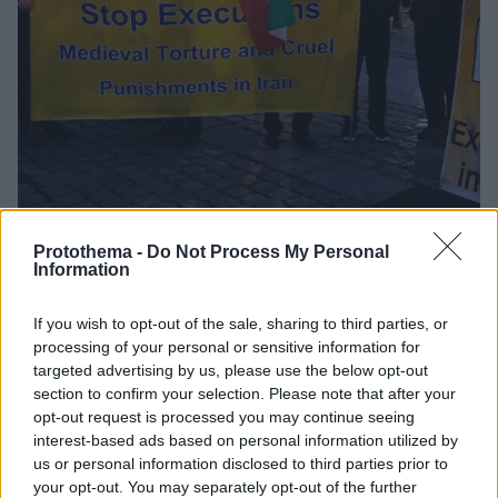
Protothema -
Do Not Process My Personal
Information
4
31.08.2025, 13:55
Ρεκόρ εκτελέσεων και πολιτική κρίση στο Ιράν μετά τις
επιθέσεις ΗΠΑ και Ισραήλ με στόχο το πυρηνικό του
If you wish to opt-out of the sale, sharing to third parties, or
πρόγραμμα
processing of your personal or sensitive information for
Αναλυτές εκτιμούν ότι το κύμα εκτελέσεων
targeted advertising by us, please use the below opt-out
section to confirm your selection. Please note that after your
σχετίζεται με την προσπάθεια του καθεστώτος να
opt-out request is processed you may continue seeing
ελέγξει την εσωτερική αναταραχή που προκάλεσαν
interest-based ads based on personal information utilized by
οι στοχευμένες επιχειρήσεις ΗΠΑ και Ισραήλ στο
us or personal information disclosed to third parties prior to
πυρηνικό του πρόγραμμα
your opt-out. You may separately opt-out of the further