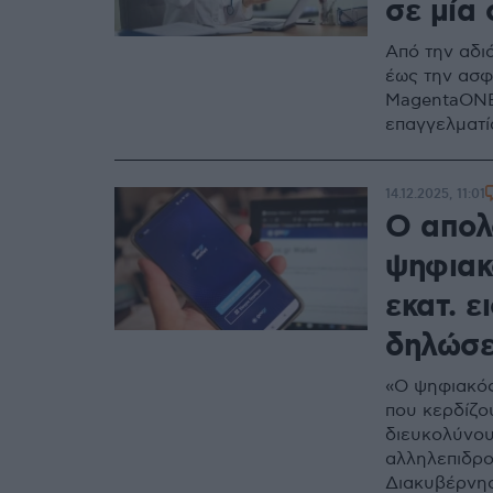
σε μία
Από την αδι
έως την ασφ
MagentaONE
επαγγελματί
14.12.2025, 11:01
Ο απολ
ψηφιακό
εκατ. ε
δηλώσε
«Ο ψηφιακός
που κερδίζο
διευκολύνου
αλληλεπιδρο
Διακυβέρνησ