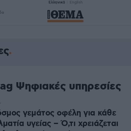
Ελληνικά
English
δα
ες
tag Ψηφιακές υπηρεσίες
7
όσμος γεμάτος οφέλη για κάθε
ματία υγείας – Ό,τι χρειάζεται