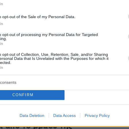
In
ητας μεταξύ των χωρών της ΕΕ
o opt-out of the Sale of my Personal Data.
 επιδόσεις της Ελλάδας βελτιώθηκαν κατά 56%,
In
στο σύνολο της ΕΕ
to opt-out of processing my Personal Data for Targeted
ing.
1
In
πό 1,2 δισεκατομμύρια
o opt-out of Collection, Use, Retention, Sale, and/or Sharing
ersonal Data that Is Unrelated with the Purposes for which it
ές συναλλαγές με το Δημόσιο
lected.
In
2
θε πολίτης κατά μέσο όρο απέφυγε περισσότερες από
consents
δήλωσε ο Κυριάκος Πιερρακάκης
CONFIRM
ινή διακοπή λειτουργίας για το
Data Deletion
Data Access
Privacy Policy
t από το βράδυ της