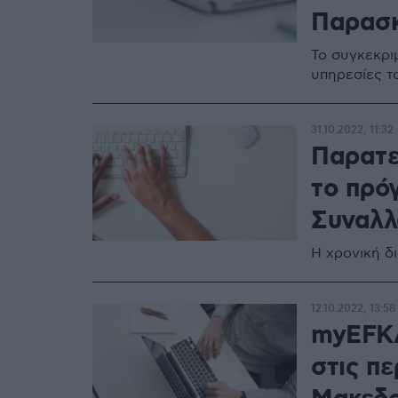
Παρασκ
Το συγκεκριμ
υπηρεσίες τ
31.10.2022, 11:32
Παρατε
το πρό
Συναλλ
Η χρονική δ
12.10.2022, 13:58
myEFKA
στις πε