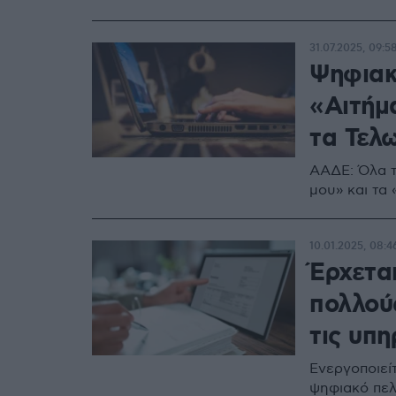
31.07.2025, 09:5
Ψηφιακ
«Αιτήμ
τα Τελ
ΑΑΔΕ: Όλα τ
μου» και τα
10.01.2025, 08:4
Έρχεται
πολλού
τις υπ
Ενεργοποιείτ
ψηφιακό πελ