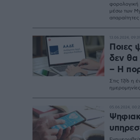
φορολογική 
μέσω των My
απαραίτητες
13.06.2024, 09:3
Ποιες 
δεν θα 
– Η πο
Στις 17/6 η
ημερομηνίες
05.06.2024, 00:
Ψηφιακ
υπηρεσ
Ενημερωθείτ