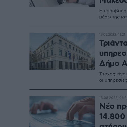
Μακεδο
Η πρόσβαση σ
μέσω της ισ
19.09.2022, 11:21
Τριάντα
υπηρεσί
Δήμο Α
Στόχος είναι
οι υπηρεσίε
18.08.2022, 06:2
Nέο πρ
14.800