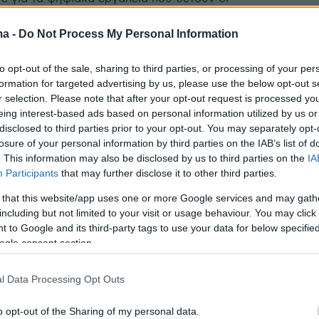
ς εταιρίες στην υπηρεσία των ασφαλισμένων με στόχο
η εξυπηρέτησή τους
ma -
Do Not Process My Personal Information
to opt-out of the sale, sharing to third parties, or processing of your per
1
9
formation for targeted advertising by us, please use the below opt-out s
ov.gr οι καταγγελίες στην ΕΕΤΤ
r selection. Please note that after your opt-out request is processed y
eing interest-based ads based on personal information utilized by us or
ραβιάσεις από μεγάλες
disclosed to third parties prior to your opt-out. You may separately opt-
ές πλατφόρμες
losure of your personal information by third parties on the IAB’s list of
. This information may also be disclosed by us to third parties on the
IA
Participants
that may further disclose it to other third parties.
μπορούν να καταγγείλουν τον πάροχο είτε μέσω του
 μέσω της ηλεκτρονικής φόρμας υποβολής
 that this website/app uses one or more Google services and may gath
 της Εθνική Επιτροπή Τηλεπικοινωνιών και
including but not limited to your visit or usage behaviour. You may click 
ων
 to Google and its third-party tags to use your data for below specifi
ogle consent section.
l Data Processing Opt Outs
 Ελλάδα είχε τη μεγαλύτερη
ση στο δείκτη ψηφιακής
o opt-out of the Sharing of my personal data.