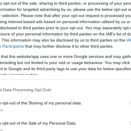
to opt-out of the sale, sharing to third parties, or processing of your per
ι στον εγκέφαλό μας όταν λέμε ψέματα; Μπορούμε να
formation for targeted advertising by us, please use the below opt-out s
πό την κακή συνήθεια ή είναι στη φύση μας;
r selection. Please note that after your opt-out request is processed y
ουν τις απαντήσεις
eing interest-based ads based on personal information utilized by us or
disclosed to third parties prior to your opt-out. You may separately opt-
losure of your personal information by third parties on the IAB’s list of
. This information may also be disclosed by us to third parties on the
IA
δί δεν έχει Covid-19» -Γιατί
Participants
that may further disclose it to other third parties.
 γονείς απέκρυψαν την αλήθεια
 that this website/app uses one or more Google services and may gath
including but not limited to your visit or usage behaviour. You may click 
ανδημία
 to Google and its third-party tags to use your data for below specifi
ogle consent section.
είς απέκρυψαν ότι το παιδί τους νοσούσε με κορωνοϊό
ρκεια της πανδημίας. Ήταν όμως πραγματική
α ή μήπως κρύβονταν σοβαρότεροι λόγοι πίσω από
l Data Processing Opt Outs
όφαση; Νεότερη μελέτη απαντά, θέτοντας
σμούς
o opt-out of the Sharing of my personal data.
In
o opt-out of the Sale of my Personal Data.
 Οι δικαιολογίες που δεν
In