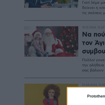
Γιατί λέμε μ
δείχνει η ε
τις σχέσεις 
10.12.2024, 12:23
Να πού
τον Άγι
συμβου
Πολλοί γονεί
την αλήθεια 
σας βάλουν 
01.04.2024, 13:3
Το σύνδ
Protothe
του να