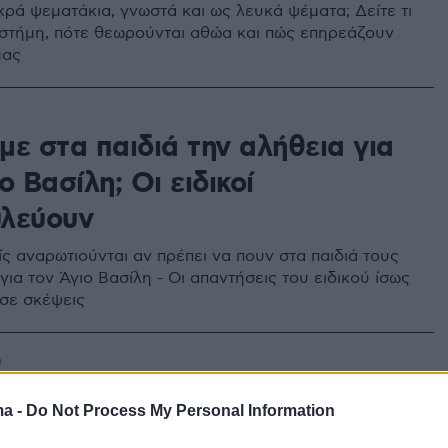
ικρά ψεματάκια, γνωστά και ως λευκά ψέματα; Δείτε τι
πιστήμη, πότε θεωρούνται αθώα και πώς επηρεάζουν
μας
με στα παιδιά την αλήθεια για
ο Βασίλη; Οι ειδικοί
λεύουν
ς αναρωτιούνται αν πρέπει να πουν στα παιδιά τους
για τον Άγιο Βασίλη - Οι απαντήσεις του ειδικού ίσως
σε σκέψεις
0
ρομο του Πινόκιο και η τέχνη
ma -
Do Not Process My Personal Information
 λέμε ψέματα