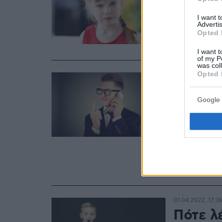
«πιάνο
I want 
Advertis
Opted 
Αν πιστεύατε
δικαιολογία
I want t
of my P
was col
Opted 
22.04.2022, 17:31
Ψέματα:
Google 
αποδεχ
Τη συνθήκη 
συνείδησή μ
Ψυχολογικής
μηχανισμός 
αδιαμαρτύρ
01.04.2022, 17:36
Πότε λέ