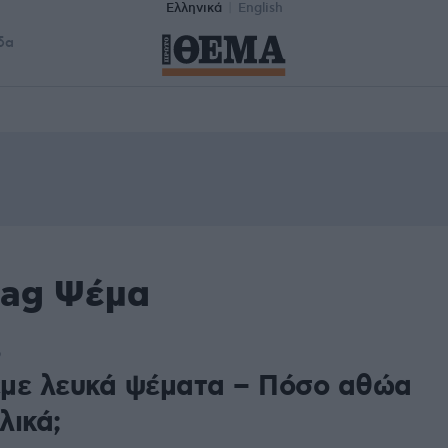
Ελληνικά
English
δα
tag Ψέμα
9
λέμε λευκά ψέματα – Πόσο αθώα
λικά;