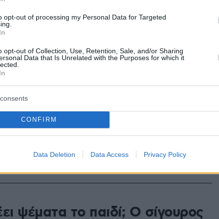
υν» στο παιδί
to opt-out of processing my Personal Data for Targeted
ing.
In
 ότι τα παιδιά θα καταπιούν αμάσητη κάθε
, μάλλον θα πρέπει να αναθεωρήσετε
o opt-out of Collection, Use, Retention, Sale, and/or Sharing
ersonal Data that Is Unrelated with the Purposes for which it
lected.
In
 Πότε τα λέμε και πότε τα
consents
όμαστε ευκολότερα
CONFIRM
που θα κάνει το «ψέμα» ελαφρύτερο για τη
ας αναδεικνύει μελέτη της Αμερικανικής
 Εταιρείας, σύμφωνα με την οποία ο ίδιος
Data Deletion
Data Access
Privacy Policy
θα μας κάνει να το αποδεχθούμε σχεδόν
ητα
ει ψέματα το παιδί; Ο σίγουρος