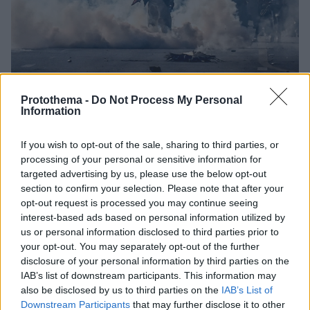
27.11.2024, 19:19
Protothema -
Do Not Process My Personal
Σχεδόν 1.000 συλλήψεις σε διαδηλώσεις για την
Information
απελευθέρωση του πρώην πρωθυπουργού στο Πακιστάν
- Πυρά της αστυνομίας κατά διαδηλωτών
If you wish to opt-out of the sale, sharing to third parties, or
Εκατοντάδες άνθρωποι τραυματίστηκαν από σφαίρες
processing of your personal or sensitive information for
αστυνομικών - Η σύζυγος του πρώην πρωθυπουργού
targeted advertising by us, please use the below opt-out
ηγείτο της διαδήλωσης - Δείτε βίντεο και
section to confirm your selection. Please note that after your
φωτογραφίες
opt-out request is processed you may continue seeing
interest-based ads based on personal information utilized by
us or personal information disclosed to third parties prior to
your opt-out. You may separately opt-out of the further
disclosure of your personal information by third parties on the
IAB’s list of downstream participants. This information may
also be disclosed by us to third parties on the
IAB’s List of
Downstream Participants
that may further disclose it to other