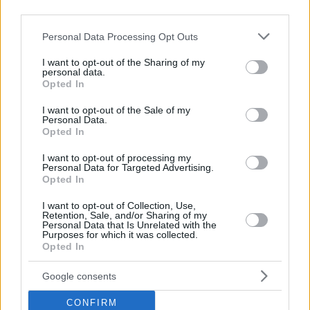
third parties.
Please note that this website/app uses one or more Google
Personal Data Processing Opt Outs
services and may gather and store information including but
not limited to your visit or usage behaviour. You may click to
I want to opt-out of the Sharing of my
personal data.
grant or deny consent to Google and its third-party tags to
Opted In
use your data for below specified purposes in below Google
consent section.
I want to opt-out of the Sale of my
Personal Data.
Opted In
I want to opt-out of processing my
Personal Data for Targeted Advertising.
Opted In
I want to opt-out of Collection, Use,
Retention, Sale, and/or Sharing of my
Personal Data that Is Unrelated with the
1
16.05.2024, 13:46
Purposes for which it was collected.
Βράχος στο πλευρό του Φίτσο η σύζυγός του, τον
Opted In
περιμένει να αναρρώσει - Καταγγελίες για κενά
ασφαλείας
Google consents
Αχώριστοι επί 36 χρόνια ο Σλοβάκος πρωθυπουργός
CONFIRM
με τη σύχυγό του, Σβετλάνα, με την οποία έχουν