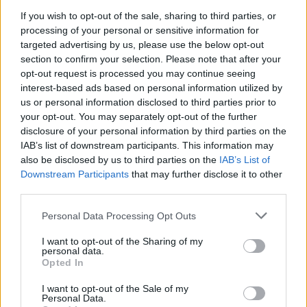
If you wish to opt-out of the sale, sharing to third parties, or
processing of your personal or sensitive information for
targeted advertising by us, please use the below opt-out
section to confirm your selection. Please note that after your
opt-out request is processed you may continue seeing
interest-based ads based on personal information utilized by
us or personal information disclosed to third parties prior to
your opt-out. You may separately opt-out of the further
disclosure of your personal information by third parties on the
IAB’s list of downstream participants. This information may
also be disclosed by us to third parties on the
IAB’s List of
Downstream Participants
that may further disclose it to other
third parties.
Please note that this website/app uses one or more Google
Personal Data Processing Opt Outs
services and may gather and store information including but
109
03.06.2025, 09:02
Η κυβέρνηση «τραβάει τα καλώδια» του
not limited to your visit or usage behaviour. You may click to
I want to opt-out of the Sharing of my
personal data.
πρωταθλήματος μπάσκετ - Νέο τελεσίγραφο Βρούτση
grant or deny consent to Google and its third-party tags to
Opted In
στους ιδιοκτήτες των ΚΑΕ
use your data for below specified purposes in below Google
consent section.
«Είτε έρχονται μαζί αύριο στις 15:00, είτε τέλος το
I want to opt-out of the Sale of my
Personal Data.
πρωτάθλημα», λέει ο Γιάννης Βρούτσης με δηλώσεις