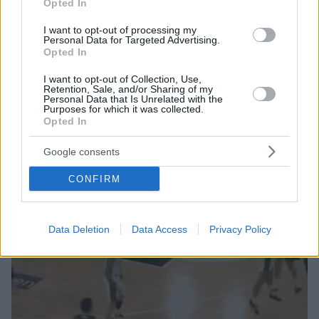
Opted In
του σήμερα το πρωί
I want to opt-out of processing my
Personal Data for Targeted Advertising.
Opted In
I want to opt-out of Collection, Use,
Retention, Sale, and/or Sharing of my
Personal Data that Is Unrelated with the
Purposes for which it was collected.
Opted In
Google consents
CONFIRM
Data Deletion
Data Access
Privacy Policy