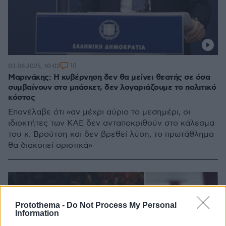
10
03.06.2025, 10:02
Μαρινάκης: Η κυβέρνηση δεν θα μείνει θεατής σε όσα
συμβαίνουν στο μπάσκετ, δεν λογαριάζουμε το πολιτικό
κόστος
Επανέλαβε ότι «αν μέχρι αύριο το μεσημέρι, οι
ιδιοκτήτες των ΚΑΕ δεν ανταποκριθούν στο κάλεσμα
του κ. Βρούτση και δεν βρεθεί λύση, το πρωτάθλημα
θα διακοπεί οριστικά»
Protothema -
Do Not Process My Personal
Information