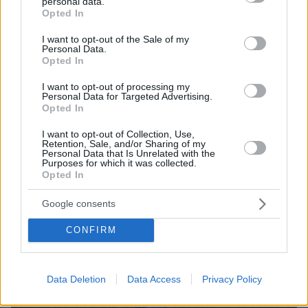
personal data.
grant or deny consent to Google and its third-party tags to
Opted In
use your data for below specified purposes in below Google
consent section.
I want to opt-out of the Sale of my
Personal Data.
Opted In
I want to opt-out of processing my
Personal Data for Targeted Advertising.
Opted In
I want to opt-out of Collection, Use,
Retention, Sale, and/or Sharing of my
Personal Data that Is Unrelated with the
Purposes for which it was collected.
17.12.2022, 21:24
Opted In
Υπερψηφίστηκε από τη Βουλή ο προϋπολογισμός του
2023 με 156 θετικές ψήφους
Google consents
Ο προϋπολογισμός καταψηφίστηκε από 143
CONFIRM
βουλευτές ενώ συνολίκα στην ψηφοφορία
συμμετείχαν 299 βουλευτές - Ο ΣΥΡΙΖΑ καταψήφισε
και φέτος την ενίσχυση των αμυντικών δαπανών
Data Deletion
Data Access
Privacy Policy