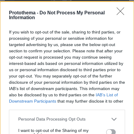
Protothema -
Do Not Process My Personal
Information
If you wish to opt-out of the sale, sharing to third parties, or
7
17.12.2022, 21:42
processing of your personal or sensitive information for
Οικονόμου: Στον νέο προϋπολογισμό ο ΣΥΡΙΖΑ δεν
targeted advertising by us, please use the below opt-out
ψήφισε τις αμυντικές δαπάνες
section to confirm your selection. Please note that after your
«Οι πολίτες βλέπουν, καταλαβαίνουν και κρίνουν»,
opt-out request is processed you may continue seeing
τονίζει ο κυβερνητικός εκπρόσωπος
interest-based ads based on personal information utilized by
us or personal information disclosed to third parties prior to
your opt-out. You may separately opt-out of the further
disclosure of your personal information by third parties on the
IAB’s list of downstream participants. This information may
also be disclosed by us to third parties on the
IAB’s List of
Downstream Participants
that may further disclose it to other
third parties.
Please note that this website/app uses one or more Google
Personal Data Processing Opt Outs
services and may gather and store information including but
not limited to your visit or usage behaviour. You may click to
I want to opt-out of the Sharing of my