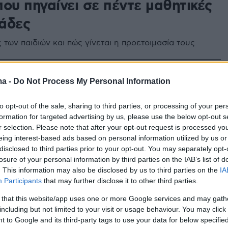
ου πηγαίνει σε πέντε μαθητικές
άδες
ς των παιδιών και πώς γίνεται η προετοιμασία τους
35
1
ma -
Do Not Process My Personal Information
κοί χειρουργοί δημιούργησαν
λεια» γυναίκα - Πώς θα είναι τα
to opt-out of the sale, sharing to third parties, or processing of your per
formation for targeted advertising by us, please use the below opt-out s
τα ζυγωματικά, το στήθος της
r selection. Please note that after your opt-out request is processed y
eing interest-based ads based on personal information utilized by us or
ραφία)
disclosed to third parties prior to your opt-out. You may separately opt-
losure of your personal information by third parties on the IAB’s list of
ν τις πιο δημοφιλείς επεμβάσεις που ζητούν οι
. This information may also be disclosed by us to third parties on the
IA
τους - Δείτε το αποτέλεσμα
Participants
that may further disclose it to other third parties.
 that this website/app uses one or more Google services and may gath
including but not limited to your visit or usage behaviour. You may click 
 – κόρη: Δέκα τρόποι να
 to Google and its third-party tags to use your data for below specifi