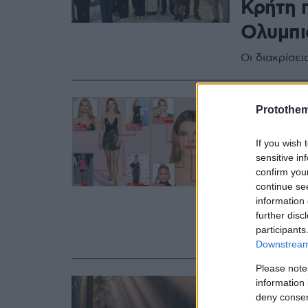
Κρήτη π
Ολυμπι
Οι διακρίσει
08.05.2021, 08:5
Protothe
Πλαστι
την «τέ
If you wish 
sensitive in
χείλη, 
confirm you
continue se
(φωτογ
information 
further disc
Συγκέντρωσα
participants
πελάτισσές 
Downstream 
Please note
07.07.2020, 19:31
information 
Μητέρα
deny consent