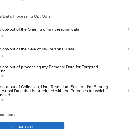
ogle consent section.
σετε μια μοναδική σχέση
l Data Processing Opt Outs
πως ανήκετε και εσείς στις μαμάδες που θέλουν να
 η κόρη τους; Μήπως θέλετε να είσαι το πρότυπό της;
o opt-out of the Sharing of my personal data.
θέλετε να είστε για εκείνη το πρότυπο της καλής
In
καλής νοικοκυράς, της καλής συζύγου, το γυναικείο
, της γυναίκας καριέρας, της… Έχετε αναρωτηθεί τι
o opt-out of the Sale of my Personal Data.
μαίνετε για εκείνη και πως θέλετε να σας βλέπει;
In
to opt-out of processing my Personal Data for Targeted
ing.
In
o opt-out of Collection, Use, Retention, Sale, and/or Sharing
ersonal Data that Is Unrelated with the Purposes for which it
lected.
In
consents
CONFIRM