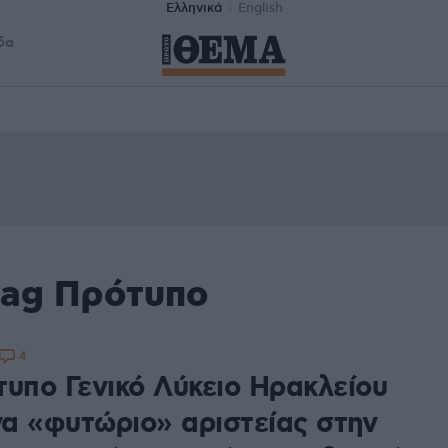
Ελληνικά
English
δα
tag Πρότυπο
4
τυπο Γενικό Λύκειο Ηρακλείου
να «φυτώριο» αριστείας στην