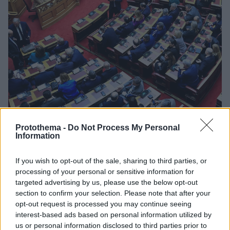
17
30.07.2026, 07:13
Protothema -
Do Not Process My Personal
Έρχεται ο μηχανισμός κοστολόγησης των προεκλογικών
Information
εξαγγελιών: Πώς το Δημοσιονομικό Συμβούλιο θα
μετράει τον «λογαριασμό»
If you wish to opt-out of the sale, sharing to third parties, or
Προεκλογικές υποσχέσεις με… κοστολόγιο -
processing of your personal or sensitive information for
Εθελοντική η συμμετοχή των κομμάτων στο νέο
targeted advertising by us, please use the below opt-out
section to confirm your selection. Please note that after your
θεσμό - Κάθε πολιτικός φορέας θα μπορεί να ζητήσει
opt-out request is processed you may continue seeing
την εξέταση έως και 10 μέτρων από τις προτάσεις του
interest-based ads based on personal information utilized by
- Από 1η Νοεμβρίου η νέα διαδικασία
us or personal information disclosed to third parties prior to