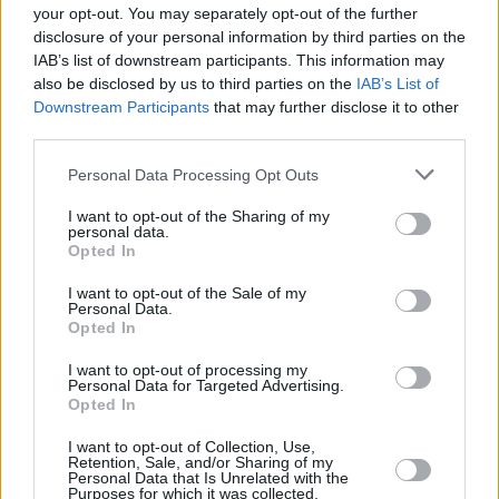
your opt-out. You may separately opt-out of the further
disclosure of your personal information by third parties on the
IAB’s list of downstream participants. This information may
also be disclosed by us to third parties on the
IAB’s List of
Downstream Participants
that may further disclose it to other
third parties.
Please note that this website/app uses one or more Google
Personal Data Processing Opt Outs
services and may gather and store information including but
not limited to your visit or usage behaviour. You may click to
I want to opt-out of the Sharing of my
personal data.
grant or deny consent to Google and its third-party tags to
Opted In
use your data for below specified purposes in below Google
consent section.
I want to opt-out of the Sale of my
Personal Data.
Opted In
I want to opt-out of processing my
Personal Data for Targeted Advertising.
Opted In
I want to opt-out of Collection, Use,
Retention, Sale, and/or Sharing of my
Personal Data that Is Unrelated with the
Purposes for which it was collected.