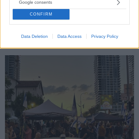
Google consents
«Ψευδής προπαγάνδα» της Χαμάς η πρόθεση να
απελευθερώσει ακόμα δύο ομήρους, λέει το Ισραήλ
CONFIRM
Νωρίτερα η Χαμάς ανέφερε πως ήθελε να
απελευθερώσει δύο ακόμη ομήρους για
ανθρωπιστικούς λόγους, αλλά ότι το Ισραήλ
Data Deletion
Data Access
Privacy Policy
αρνήθηκε να τους δεχτεί