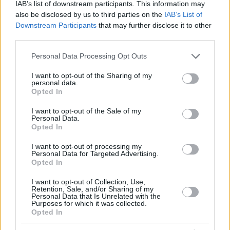
IAB’s list of downstream participants. This information may
also be disclosed by us to third parties on the
IAB’s List of
Downstream Participants
that may further disclose it to other
third parties.
Please note that this website/app uses one or more Google
Personal Data Processing Opt Outs
services and may gather and store information including but
not limited to your visit or usage behaviour. You may click to
I want to opt-out of the Sharing of my
personal data.
grant or deny consent to Google and its third-party tags to
Opted In
use your data for below specified purposes in below Google
consent section.
I want to opt-out of the Sale of my
Personal Data.
Opted In
I want to opt-out of processing my
Personal Data for Targeted Advertising.
Opted In
I want to opt-out of Collection, Use,
Retention, Sale, and/or Sharing of my
Personal Data that Is Unrelated with the
Purposes for which it was collected.
Opted In
22.10.2023, 01:50