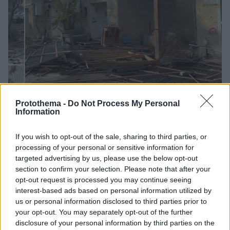
Protothema -
Do Not Process My Personal
Information
If you wish to opt-out of the sale, sharing to third parties, or
08.12.2023, 12:11
processing of your personal or sensitive information for
Οι τρεις Έλληνες βουλευτές που βρέθηκαν στο
targeted advertising by us, please use the below opt-out
εμπόλεμο Ισραήλ μιλούν στο protothema για όσα
section to confirm your selection. Please note that after your
έζησαν
opt-out request is processed you may continue seeing
interest-based ads based on personal information utilized by
Γιώργος Σταμάτης, Τάσος Χατζηβασιλείου και Μίλτος
us or personal information disclosed to third parties prior to
Χρυσομάλλης εξιστορούν την εμπειρία τους
your opt-out. You may separately opt-out of the further
disclosure of your personal information by third parties on the