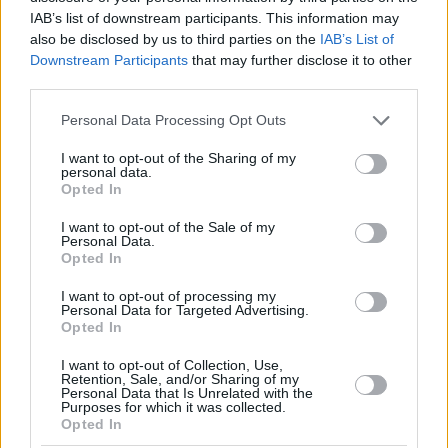
IAB’s list of downstream participants. This information may
also be disclosed by us to third parties on the
IAB’s List of
Downstream Participants
that may further disclose it to other
third parties.
Please note that this website/app uses one or more Google
Personal Data Processing Opt Outs
services and may gather and store information including but
not limited to your visit or usage behaviour. You may click to
I want to opt-out of the Sharing of my
personal data.
grant or deny consent to Google and its third-party tags to
Opted In
use your data for below specified purposes in below Google
consent section.
I want to opt-out of the Sale of my
Personal Data.
Opted In
I want to opt-out of processing my
Personal Data for Targeted Advertising.
Opted In
I want to opt-out of Collection, Use,
Retention, Sale, and/or Sharing of my
Personal Data that Is Unrelated with the
07.05.2022, 18:22
Purposes for which it was collected.
Ο Σίλτον ξέσπασε για την δημοπρασία της φανέλας του
Opted In
Μαραντόνα: «Δεν θα την χρησιμοποιούσα ούτε για να