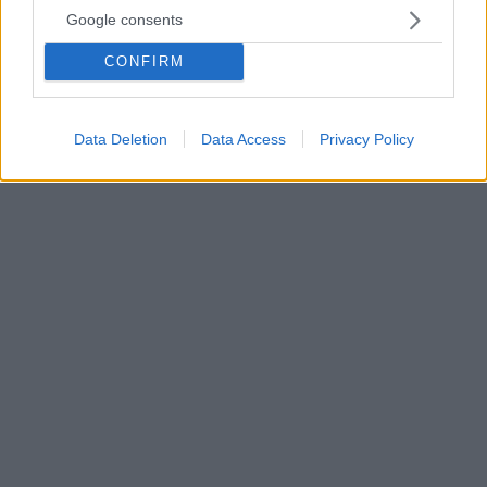
σκουπίσω τα πιάτα»
Google consents
Ο Πίτερ Σίλτον, ο τερματοφύλακας που δέχτηκε τα
δύο γκολ από τον Ντιέγκο Μαραντόνα στο περίφημο
CONFIRM
παιχνίδι της Αγγλίας με την Αργεντινή στο Μουντιάλ
του 1986 ξέσπασε με αφορμή τα 8,4 εκατ. ευρώ που
δόθηκαν για την φανέλα του Αργεντίνου
Data Deletion
Data Access
Privacy Policy