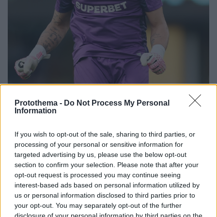
Protothema -
Do Not Process My Personal
2
01.07.2025, 13:52
Information
Παγκόσμιο Κύπελλο Συλλόγων: Ο 44χρονος Φάμπιο
γράφει ιστορία με τη Φλουμινένσε
If you wish to opt-out of the sale, sharing to third parties, or
Ο τερματοφύλακας της Φλουμινένσε είναι ο
processing of your personal or sensitive information for
γηραιότερος παίκτης που αγωνίζεται στο Παγκόσμιο
targeted advertising by us, please use the below opt-out
Κύπελλο Συλλόγων και καταρρίπτει το ένα ρεκόρ
section to confirm your selection. Please note that after your
μετά το άλλο
opt-out request is processed you may continue seeing
interest-based ads based on personal information utilized by
us or personal information disclosed to third parties prior to
your opt-out. You may separately opt-out of the further
disclosure of your personal information by third parties on the