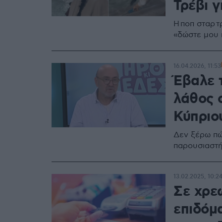
Τρέβι γ
Η ποπ σταρ 
«δώστε μου 
16.04.2026, 11:53
Έβαλε 
λάθος 
Κύπριο
Δεν ξέρω πώς
παρουσιαστ
13.02.2025, 10:2
Σε χρε
επιδόμ