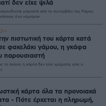
ιατί δεν είχε ψιλά
τραγουδούσε μπροστά από το συντριβάνι της Ρώμης
κάποιος ένα νόμισμα»
11
την πιστωτική του κάρτα κατά
σε φακελάκι γάμου, η γκάφα
υ παρουσιαστή
 το έκανα, η κάρτα δεν είχε χρήματα, είπε ο
ής
4
ωστική κάρτα όλα τα προνοιακά
ατα - Πότε έρχεται η πληρωμή,