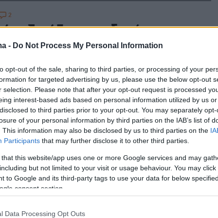
2
ία εξετάζει το ενδεχόμενο να
ι φόρο στις πιστωτικές κάρτες
ma -
Do Not Process My Personal Information
φελος των αμυντικών
to opt-out of the sale, sharing to third parties, or processing of your per
ανιών
formation for targeted advertising by us, please use the below opt-out s
r selection. Please note that after your opt-out request is processed y
eing interest-based ads based on personal information utilized by us or
δεν έχει άλλη επιλογή παρά να ενισχύσει την
disclosed to third parties prior to your opt-out. You may separately opt-
 ικανότητά της, δήλωσε ο υπουργός Οικονομικών
losure of your personal information by third parties on the IAB’s list of
. This information may also be disclosed by us to third parties on the
IA
Participants
that may further disclose it to other third parties.
2
49
 είχε τη δική της ιστορία: Πώς
 that this website/app uses one or more Google services and may gath
including but not limited to your visit or usage behaviour. You may click 
σε τις συναλλαγές μέσα σε 26
 to Google and its third-party tags to use your data for below specifi
 το πλαστικό και ψηφιακό χρήμα
ogle consent section.
trols και πανδημία φρέναραν τον ρυθμό ανάπτυξής
l Data Processing Opt Outs