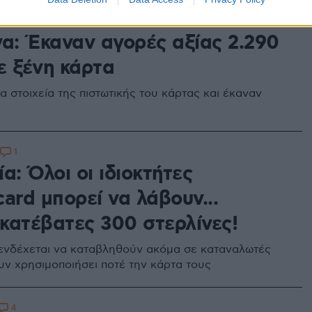
να: Έκαναν αγορές αξίας 2.290
ε ξένη κάρτα
α στοιχεία της πιστωτικής του κάρτας και έκαναν
1
α: Όλοι οι ιδιοκτήτες
ard μπορεί να λάβουν...
κατέβατες 300 στερλίνες!
ενδέχεται να καταβληθούν ακόμα σε καταναλωτές
υν χρησιμοποιήσει ποτέ την κάρτα τους
4