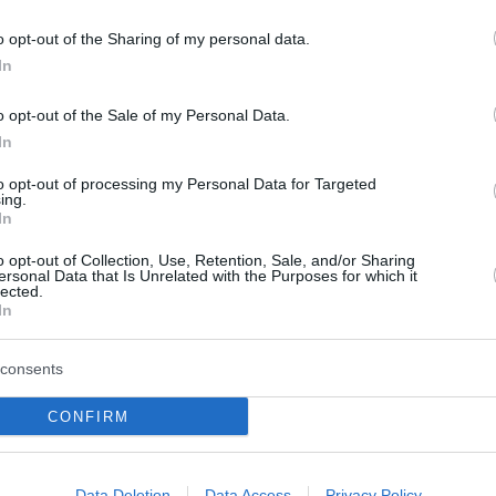
20,7 εκατομμύρια ο συνολικός αριθμός των ενεργών
ρωμών σε κυκλοφορία
o opt-out of the Sharing of my personal data.
In
4
7
o opt-out of the Sale of my Personal Data.
ν τσάντα με τραπεζική κάρτα
In
ναν τρεις αγορές
to opt-out of processing my Personal Data for Targeted
ing.
ρκεια του ελέγχου, ο ένας από τους δράστες
In
να διαφύγει τρέχοντας χωρίς να τα καταφέρει
o opt-out of Collection, Use, Retention, Sale, and/or Sharing
ersonal Data that Is Unrelated with the Purposes for which it
lected.
1
In
ή η πλατφόρμα myCAR για τα
consents
υκλοφορίας, διαβάστε πώς θα
σετε σε δόσεις
CONFIRM
ροθεσμία πληρωμής στις 31 Δεκεμβρίου
Data Deletion
Data Access
Privacy Policy