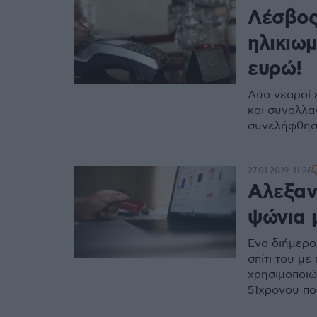
Λέσβος
ηλικιω
ευρώ!
Δύο νεαροί 
και συναλλα
συνελήφθη
27.01.2019, 11:26
Αλεξαν
ψώνια 
Ένα διήμερο
σπίτι του μ
χρησιμοποιώ
51χρονου πο