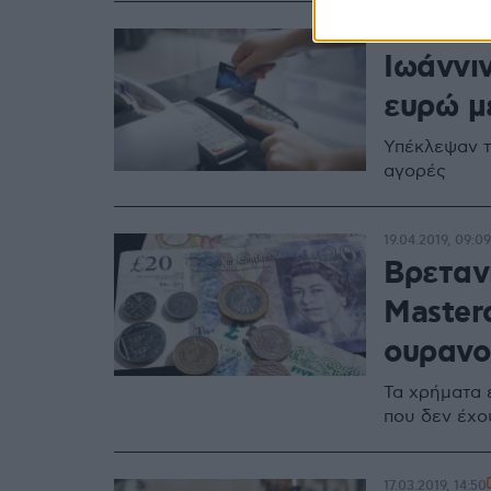
06.11.2019, 09:29
Ιωάννι
ευρώ μ
Υπέκλεψαν τ
αγορές
19.04.2019, 09:09
Βρετανί
Masterc
ουρανο
Τα χρήματα 
που δεν έχο
17.03.2019, 14:50