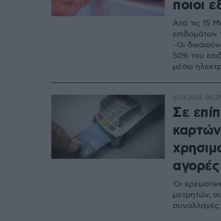
ποιοι ε
Από τις 15 
επιδομάτων 
- Οι δικαιο
50% του επι
μέσω ηλεκτ
κάρτας
03.11.2024, 08:27
Σε επί
καρτών
χρησιμο
αγορές
Οι χρεωστικ
μετρητών, σ
συναλλαγές 