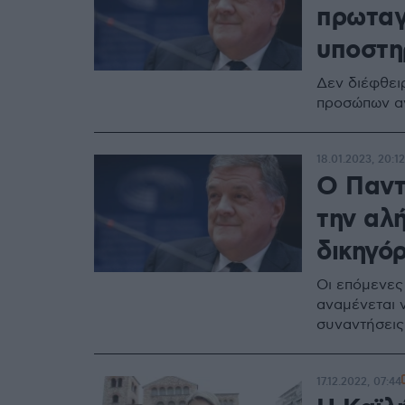
πρωταγ
υποστηρ
Δεν διέφθει
προσώπων α
18.01.2023, 20:12
Ο Παντσ
την αλή
δικηγό
Οι επόμενες
αναμένεται 
συναντήσεις
17.12.2022, 07:44