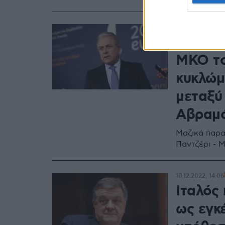
10.12.2022, 17:08
Παραιτ
ΜΚΟ το
κυκλώμ
μεταξύ
Αβραμ
Μαζικά παρα
Παντζέρι - 
10.12.2022, 14:06
Ιταλός
ως εγκ