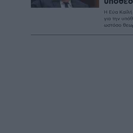
υπόθεσ
Η Εύα Καϊλή
για την υπό
ωστόσο θεωρ