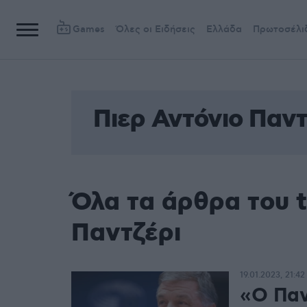
Games
Όλες οι Ειδήσεις
Ελλάδα
Πρωτοσέλι
Πιερ Αντόνιο Παντ
Όλα τα άρθρα του t
Παντζέρι
19.01.2023, 21:42
«Ο Παντ