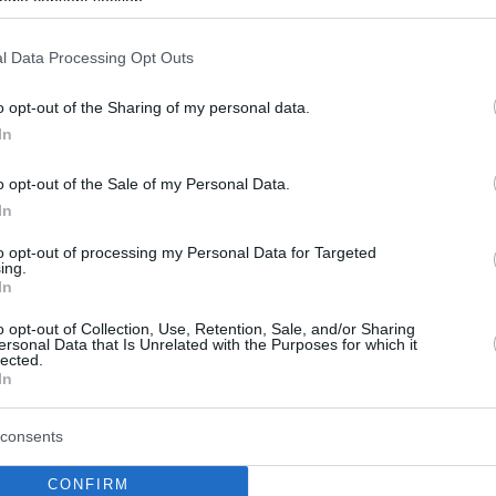
ogle consent section.
βει έγκριση από την Κομισιόν,
l Data Processing Opt Outs
 Αβραμόπουλος για την
οχή του στην ΜΚΟ του
o opt-out of the Sharing of my personal data.
In
ρι
o opt-out of the Sale of my Personal Data.
τροπος Μετανάστευσης θέλησε να ξεκαθαρίσει τι
In
η συμμετοχή του στη Fight Impunity
to opt-out of processing my Personal Data for Targeted
ing.
5
In
η «Liberation» - Η υπόθεση
o opt-out of Collection, Use, Retention, Sale, and/or Sharing
ersonal Data that Is Unrelated with the Purposes for which it
αποδυναμώνει το
lected.
In
ινοβούλιο
κετές «γκρίζες ζώνες» που εγείρουν ερωτήματα,
consents
 το σχετικό δημοσίευμα σχολιάζοντας την αποκάλυψη
ου διαφθοράς στο Ευρωκοινοβούλιο
CONFIRM