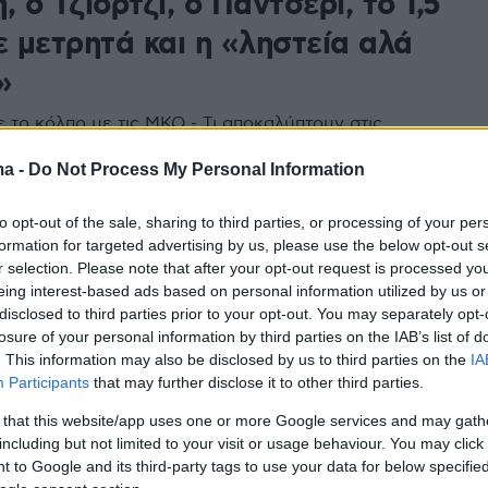
, ο Τζιόρτζι, ο Παντσέρι, το 1,5
ε μετρητά και η «ληστεία αλά
»
 το κόλπο με τις ΜΚΟ - Τι αποκαλύπτουν στις
ου λένε ότι είμαστε στην αρχή των αποκαλύψεων
ma -
Do Not Process My Personal Information
5
to opt-out of the sale, sharing to third parties, or processing of your per
ς για την πολυτέλεια και τα...
formation for targeted advertising by us, please use the below opt-out s
r selection. Please note that after your opt-out request is processed y
ινα δικαιώματα ενώνουν την
eing interest-based ads based on personal information utilized by us or
disclosed to third parties prior to your opt-out. You may separately opt-
εια Παντζέρι
losure of your personal information by third parties on the IAB’s list of
. This information may also be disclosed by us to third parties on the
IA
Σίλβια, είναι δικηγόρος με χλιδάτη ζωή η οποία
Participants
that may further disclose it to other third parties.
με την προστασία των γυναικών που έχουν πέσει
 that this website/app uses one or more Google services and may gath
including but not limited to your visit or usage behaviour. You may click 
 to Google and its third-party tags to use your data for below specifi
7