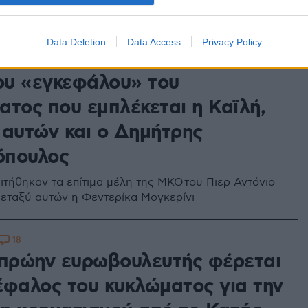
62
Data Deletion
Data Access
Privacy Policy
ήθηκαν τα επίτιμα μέλη της
υ «εγκεφάλου» του
ατος που εμπλέκεται η Καϊλή,
 αυτών και ο Δημήτρης
όπουλος
ιτήθηκαν τα επίτιμα μέλη της ΜΚΟ του Πιερ Αντόνιο
Μεταξύ αυτών η Φεντερίκα Μογκερίνι
18
 πρώην ευρωβουλευτής φέρεται
έφαλος του κυκλώματος για την