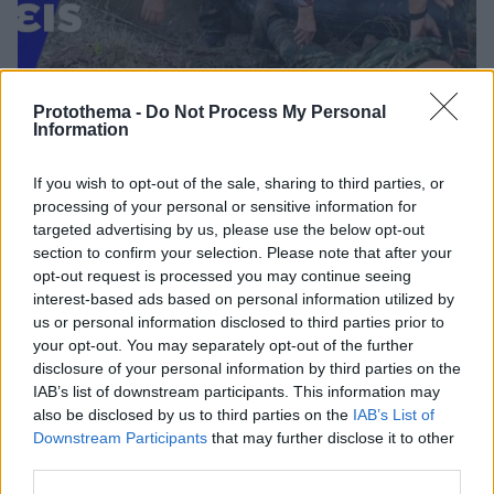
Protothema -
Do Not Process My Personal
Information
5
13.09.2023, 21:22
Ο πεζοναύτης, τα ριάλιτι και η τηλεοπτική τοξικότητα
If you wish to opt-out of the sale, sharing to third parties, or
processing of your personal or sensitive information for
Δεν υπάρχει μέχρι στιγμής νέο πρόγραμμα, αλλά
targeted advertising by us, please use the below opt-out
επανεκκίνηση του προηγούμενου
section to confirm your selection. Please note that after your
opt-out request is processed you may continue seeing
interest-based ads based on personal information utilized by
us or personal information disclosed to third parties prior to
your opt-out. You may separately opt-out of the further
disclosure of your personal information by third parties on the
IAB’s list of downstream participants. This information may
also be disclosed by us to third parties on the
IAB’s List of
Downstream Participants
that may further disclose it to other
third parties.