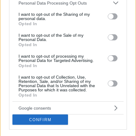
Please note that this website/app uses one or more Google
Personal Data Processing Opt Outs
services and may gather and store information including but
not limited to your visit or usage behaviour. You may click to
I want to opt-out of the Sharing of my
personal data.
grant or deny consent to Google and its third-party tags to
Opted In
use your data for below specified purposes in below Google
consent section.
I want to opt-out of the Sale of my
Personal Data.
Opted In
I want to opt-out of processing my
Personal Data for Targeted Advertising.
Opted In
I want to opt-out of Collection, Use,
73
13.09.2023, 17:49
Retention, Sale, and/or Sharing of my
Ποιος είναι ο πεζοναύτης που έκανε το σώμα του
Personal Data that Is Unrelated with the
Purposes for which it was collected.
«γέφυρα» για να περάσουν από πάνω του ηλικιωμένοι
Opted In
πλημμυροπαθείς
Υπηρετεί ως υπαξιωματικός στην 32η Ταξιαρχία
Google consents
Πεζοναυτών και σύμφωνα με στελέχη τα οποία έχουν
CONFIRM
υπηρετήσει μαζί του, διακρίνεται από υψηλό
φρόνημα και αίσθηση του καθήκοντος, έχοντας
τελειώσει «ειδικά σχολεία» που περνούν οι