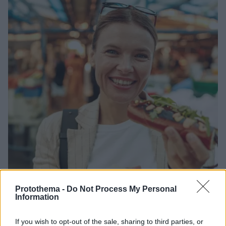
Protothema -
Do Not Process My Personal
Information
14.10.2025, 07:49
If you wish to opt-out of the sale, sharing to third parties, or
Ζεστά ή κρύα; Ποια θερμοκρασία των τροφίμων ευνοεί