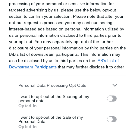
processing of your personal or sensitive information for
πέψη, διάθεση και ύπνο
targeted advertising by us, please use the below opt-out
Η θερμοκρασία των ποτών και τροφίμων που
section to confirm your selection. Please note that after your
καταναλώνουμε δεν είναι απλώς μια «αθώα»
opt-out request is processed you may continue seeing
προτίμηση, βασισμένη στα προσωπικά μας γούστα,
interest-based ads based on personal information utilized by
αλλά μια καθημερινή επιλογή με δυνητικά
us or personal information disclosed to third parties prior to
σημαντικές συνέπειες υγείας
your opt-out. You may separately opt-out of the further
disclosure of your personal information by third parties on the
IAB’s list of downstream participants. This information may
also be disclosed by us to third parties on the
IAB’s List of
Downstream Participants
that may further disclose it to other
third parties.
Please note that this website/app uses one or more Google
Personal Data Processing Opt Outs
services and may gather and store information including but
not limited to your visit or usage behaviour. You may click to
I want to opt-out of the Sharing of my
personal data.
grant or deny consent to Google and its third-party tags to
Opted In
use your data for below specified purposes in below Google
consent section.
I want to opt-out of the Sale of my
Personal Data.
Opted In