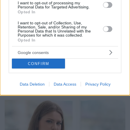
I want to opt-out of processing my
Personal Data for Targeted Advertising.
Opted In
I want to opt-out of Collection, Use,
Retention, Sale, and/or Sharing of my
Personal Data that Is Unrelated with the
Purposes for which it was collected.
Opted In
29.05.2025, 20:05
Google consents
Υγιές έντερο σημαίνει υγεία για όλο τον οργανισμό –
Ένας ειδικός εξηγεί
CONFIRM
Με αφορμή την Παγκόσμια Ημέρα για την Υγεία του
Πεπτικού Συστήματος, στις 29 Μαΐου, ας αρχίσουμε
να προσέχουμε πραγματικά το έντερό μας
Data Deletion
Data Access
Privacy Policy