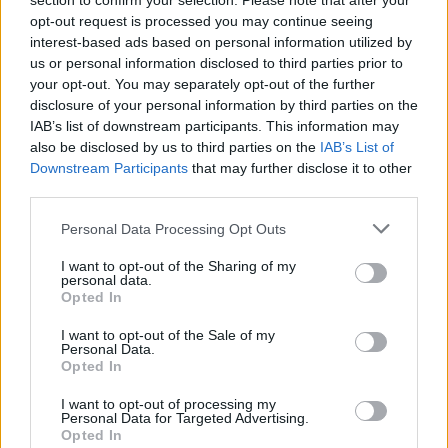
section to confirm your selection. Please note that after your
opt-out request is processed you may continue seeing
interest-based ads based on personal information utilized by
us or personal information disclosed to third parties prior to
your opt-out. You may separately opt-out of the further
disclosure of your personal information by third parties on the
IAB’s list of downstream participants. This information may
also be disclosed by us to third parties on the
IAB’s List of
Downstream Participants
that may further disclose it to other
third parties.
Please note that this website/app uses one or more Google
Personal Data Processing Opt Outs
services and may gather and store information including but
not limited to your visit or usage behaviour. You may click to
I want to opt-out of the Sharing of my
06.12.2022, 13:22
personal data.
Πένυ Αγοραστού: «Πιστεύω στον Θεό με έναν δικό μου
grant or deny consent to Google and its third-party tags to
Opted In
τρόπο»
use your data for below specified purposes in below Google
consent section.
I want to opt-out of the Sale of my
Η ηθοποιός του «Μαύρου Ρόδου» μίλησε για τον
Personal Data.
ρόλο της στη σειρά και τη σχέση της με τον Θεό
Opted In
I want to opt-out of processing my
Personal Data for Targeted Advertising.
Opted In