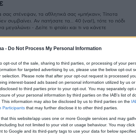
ε
α σας στένεψαν, τα αθλητικά σας «μπήκαν»; Τίποτα
εν συμβαίνει. Αν πατήσατε τα... 40 (ναι!), τότε το πόδι
να μεγαλώνει - Δείτε τι φταίει και τι να κάνετε
ma -
Do Not Process My Personal Information
τερο πέλμα και άλλα 5
to opt-out of the sale, sharing to third parties, or processing of your per
ματα των ποδιών καθώς
formation for targeted advertising by us, please use the below opt-out s
νουμε – Πώς αντιμετωπίζονται
r selection. Please note that after your opt-out request is processed y
eing interest-based ads based on personal information utilized by us or
δο των χρόνων τα πόδια μας αρχίζουν και
disclosed to third parties prior to your opt-out. You may separately opt-
losure of your personal information by third parties on the IAB’s list of
φθορές, καθώς και μικρότερα ή μεγαλύτερα
. This information may also be disclosed by us to third parties on the
IA
 Δείτε ποιες αλλαγές πρέπει να περιμένετε καθώς τα
Participants
that may further disclose it to other third parties.
ύν και τι να κάνετε για να τις αντιμετωπίσετε
 that this website/app uses one or more Google services and may gath
including but not limited to your visit or usage behaviour. You may click 
 to Google and its third-party tags to use your data for below specifi