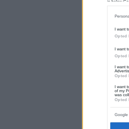
in below Go
Persona
I want t
Opted 
I want t
Opted 
I want 
Advertis
Opted 
I want t
of my P
was col
Opted 
Google 