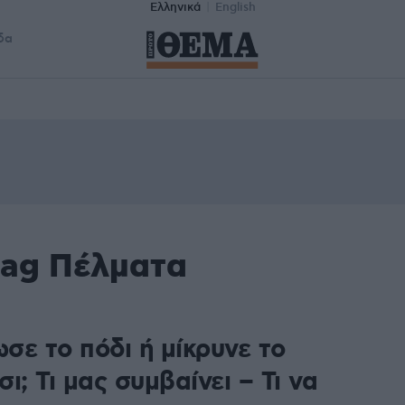
Ελληνικά
English
δα
tag Πέλματα
σε το πόδι ή μίκρυνε το
ι; Τι μας συμβαίνει – Τι να