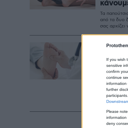
κάνουμ
Τα παπούτσι
από τα δυο δ
σας αρχίζει 
15.03.2022, 16:23
Protothe
Μεγαλύ
If you wish 
προβλή
sensitive in
μεγαλώ
confirm you
continue se
Με την πάρο
information 
further disc
εκδηλώνουν 
participants
προβλήματα.
Downstream 
χρόνια περνο
Please note
information 
deny consent