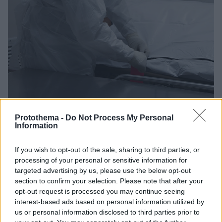
Protothema -
Do Not Process My Personal
26.02.2026, 15:09
Information
Μήνυση σε παθολογοανατόμο στη Θεσσαλονίκη από
πέντε οικογένειες για καθυστερήσεις σε ιατροδικαστές
εκθέσεις
If you wish to opt-out of the sale, sharing to third parties, or
processing of your personal or sensitive information for
Η μήνυση κατατέθηκε σήμερα το πρωί από
targeted advertising by us, please use the below opt-out
οικογένειες πέντε θυμάτων που έφτασαν στο
section to confirm your selection. Please note that after your
Δικαστικό Μέγαρο Θεσσαλονίκης και αφορά την
opt-out request is processed you may continue seeing
κατηγορία της παράβασης καθήκοντος για τον
interest-based ads based on personal information utilized by
συγκεκριμένο παθολογοανατόμο, ενώ αναζητούνται
us or personal information disclosed to third parties prior to
ευθύνες και κατά παντός υπευθύνου