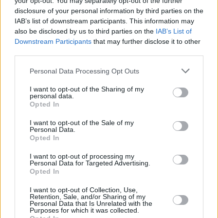
your opt-out. You may separately opt-out of the further
disclosure of your personal information by third parties on the
IAB’s list of downstream participants. This information may
also be disclosed by us to third parties on the
IAB’s List of
Downstream Participants
that may further disclose it to other
third parties.
Please note that this website/app uses one or more Google
Personal Data Processing Opt Outs
services and may gather and store information including but
not limited to your visit or usage behaviour. You may click to
I want to opt-out of the Sharing of my
personal data.
grant or deny consent to Google and its third-party tags to
Opted In
use your data for below specified purposes in below Google
consent section.
I want to opt-out of the Sale of my
Personal Data.
Opted In
I want to opt-out of processing my
Personal Data for Targeted Advertising.
Opted In
I want to opt-out of Collection, Use,
Retention, Sale, and/or Sharing of my
Personal Data that Is Unrelated with the
Purposes for which it was collected.