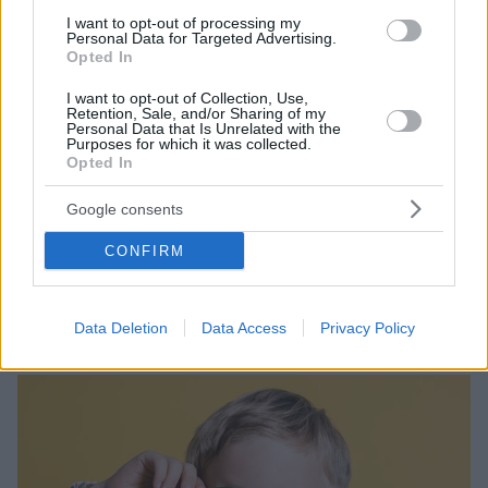
I want to opt-out of processing my
Personal Data for Targeted Advertising.
Opted In
I want to opt-out of Collection, Use,
Retention, Sale, and/or Sharing of my
Personal Data that Is Unrelated with the
Purposes for which it was collected.
Opted In
03.04.2023, 19:28
Google consents
Ξηροφθαλμία: Τι φταίει – Όλοι οι τρόποι αντιμετώπισης
Η ξηροφθλαμία είναι μια συχνή ενόχληση των
CONFIRM
ματιών. Ευτυχώς, όμως, η αντιμετώπισή της είναι
απλή. Δείτε πώς μπορείτε εύκολα και απλά να
ανακουφιστείτε από τα συμπτώματα
Data Deletion
Data Access
Privacy Policy