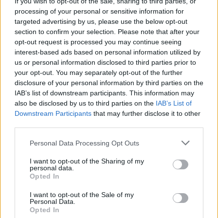
If you wish to opt-out of the sale, sharing to third parties, or
εξέλιξή της - Η κατάλληλη δοσολογία
processing of your personal or sensitive information for
Ένα φάρμακο επαναφέρουν στην επιφάνεια
targeted advertising by us, please use the below opt-out
Αμερικάνοι ερευνητές ως πιθανή θεραπεία για την
section to confirm your selection. Please note that after your
opt-out request is processed you may continue seeing
υποτροπή της μυωπίας, μιας οφθαλμολογικής
interest-based ads based on personal information utilized by
πάθησης που αυξάνει τον κίνδυνο άλλων,
us or personal information disclosed to third parties prior to
σοβαρότερων ασθενειών. Οι ειδικοί υποστηρίζουν
your opt-out. You may separately opt-out of the further
τώρα ότι το μυστικό κρύβεται στη σωστή δόση
disclosure of your personal information by third parties on the
IAB’s list of downstream participants. This information may
also be disclosed by us to third parties on the
IAB’s List of
Downstream Participants
that may further disclose it to other
third parties.
Please note that this website/app uses one or more Google
Personal Data Processing Opt Outs
services and may gather and store information including but
not limited to your visit or usage behaviour. You may click to
I want to opt-out of the Sharing of my
personal data.
grant or deny consent to Google and its third-party tags to
Opted In
use your data for below specified purposes in below Google
consent section.
I want to opt-out of the Sale of my
Personal Data.
Opted In