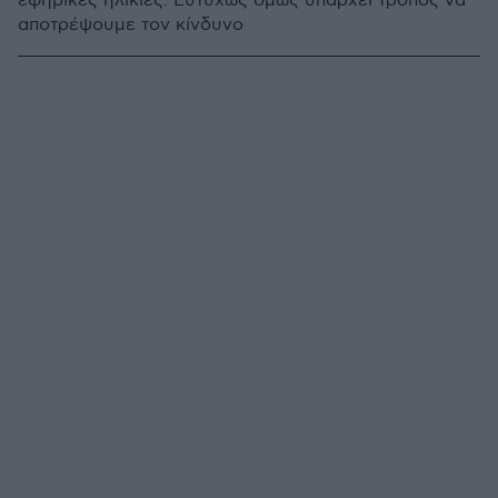
εφηβικές ηλικίες. Ευτυχώς όμως υπάρχει τρόπος να
αποτρέψουμε τον κίνδυνο