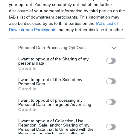
your opt-out. You may separately opt-out of the further
disclosure of your personal information by third parties on the
IAB’s list of downstream participants. This information may
also be disclosed by us to third parties on the
IAB’s List of
Downstream Participants
that may further disclose it to other
third parties.
Please note that this website/app uses one or more Google
Personal Data Processing Opt Outs
services and may gather and store information including but
not limited to your visit or usage behaviour. You may click to
I want to opt-out of the Sharing of my
personal data.
grant or deny consent to Google and its third-party tags to
Opted In
use your data for below specified purposes in below Google
consent section.
I want to opt-out of the Sale of my
Personal Data.
Opted In
I want to opt-out of processing my
Personal Data for Targeted Advertising.
Opted In
I want to opt-out of Collection, Use,
Retention, Sale, and/or Sharing of my
Personal Data that Is Unrelated with the
5
08.04.2021, 21:25
Purposes for which it was collected.