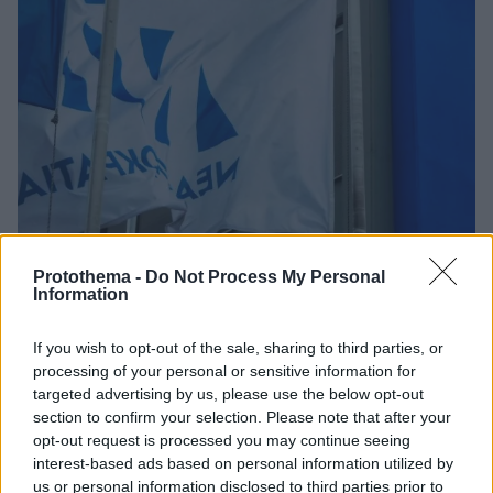
31.05.2021, 19:48
Protothema -
Do Not Process My Personal
Παρατηρητήριο ΝΔ: Αυτά είναι τα fake news του
Information
ΣΥΡΙΖΑ για το εργασιακό νομοσχέδιο
«Ας διαλέξουν τουλάχιστον ποιο ψέμα θα λένε κάθε
If you wish to opt-out of the sale, sharing to third parties, or
φορά για το εργασιακό νομοσχέδιο» αναφέρει το
processing of your personal or sensitive information for
Παρατηρητήριο για τα fake news της ΝΔ – Κατηγορεί
targeted advertising by us, please use the below opt-out
section to confirm your selection. Please note that after your
την Κουμουνδούρου για «τόσο χοντροκομμένη η
opt-out request is processed you may continue seeing
προσπάθεια διαστρέβλωσης που δεν τους πιστεύει
interest-based ads based on personal information utilized by
πλέον κανείς»
us or personal information disclosed to third parties prior to