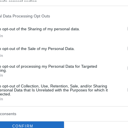
ogle consent section.
1
ρόεδρος της Ένωσης
l Data Processing Opt Outs
τικών Δικαστών ο Παναγιώτης
o opt-out of the Sharing of my personal data.
In
o opt-out of the Sale of my Personal Data.
ε σε σώμα το νέο Δ.Σ. της ΕΔΔ
In
to opt-out of processing my Personal Data for Targeted
ing.
γιώτης Δανιάς νέος πρόεδρος
In
ωσης Διοικητικών Δικαστών
o opt-out of Collection, Use, Retention, Sale, and/or Sharing
ersonal Data that Is Unrelated with the Purposes for which it
lected.
φοφορία ο εφέτης Παναγιώτης Δανιάς έλαβε 4
In
τι 3 που έλαβε ο Βασίλης Φαϊτάς
consents
CONFIRM