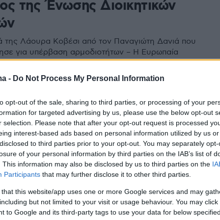
ος της Ένωσης Διοικητικών
ών
ά της Λάουρα Κοβέσι από τον Παναγιώτη Δανιά που
ησε για υπέρβαση αρμοδιοτήτων – Η Ευρωπαία
 είχε ζητήσει την αλλαγή του νόμου περί ευθύνης
α να αποδοθεί δικαιοσύνη στα Τέμπη
ma -
Do Not Process My Personal Information
to opt-out of the sale, sharing to third parties, or processing of your per
5
formation for targeted advertising by us, please use the below opt-out s
κητικοί δικαστές μιλούν για
r selection. Please note that after your opt-out request is processed y
ικοποίηση της πολιτικής» και
eing interest-based ads based on personal information utilized by us or
disclosed to third parties prior to your opt-out. You may separately opt-
ικοποίηση της Δικαιοσύνης»
losure of your personal information by third parties on the IAB’s list of
. This information may also be disclosed by us to third parties on the
IA
 ίσταται και καλείται να αντιμετωπίσει περίπλοκες
Participants
that may further disclose it to other third parties.
υ εκτυλίσσονται στο επίκεντρο της πολιτικής
 that this website/app uses one or more Google services and may gath
ης, λέει ο πρόεδρος της Ένωσης Διοικητικών
including but not limited to your visit or usage behaviour. You may click 
αναγιώτης Δανιάς
 to Google and its third-party tags to use your data for below specifi