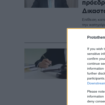
πρόεδρ
Δικαστ
Επίθεση κατ
την κατηγόρ
Εισαγγελέας
υπουργών γι
Protothe
If you wish 
11.02.2023, 15:20
sensitive in
Οι διοι
confirm you
«δικαστ
continue se
information 
«πολιτ
further disc
participants
Η Δικαιοσύνη
Downstream 
υποθέσεις πο
Please note
αντιπαράθεσ
information 
Δικαστών, Π
deny consent