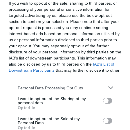
If you wish to opt-out of the sale, sharing to third parties, or
processing of your personal or sensitive information for
targeted advertising by us, please use the below opt-out
section to confirm your selection. Please note that after your
opt-out request is processed you may continue seeing
interest-based ads based on personal information utilized by
us or personal information disclosed to third parties prior to
your opt-out. You may separately opt-out of the further
disclosure of your personal information by third parties on the
IAB’s list of downstream participants. This information may
also be disclosed by us to third parties on the
IAB’s List of
27.10.2020, 12:30
Downstream Participants
that may further disclose it to other
Παξιμάδια: Απολαυστικό σνακ για κάθε ώρα της ημέρας
third parties.
Για το γραφείο, το σχολείο, τη βόλτα και το σπίτι
Please note that this website/app uses one or more Google
Personal Data Processing Opt Outs
αναζητάμε πάντα σνακ που θα μας χορταίνουν με
services and may gather and store information including but
τον πλέον απολαυστικό τρόπο.
not limited to your visit or usage behaviour. You may click to
I want to opt-out of the Sharing of my
personal data.
grant or deny consent to Google and its third-party tags to
Opted In
use your data for below specified purposes in below Google
consent section.
I want to opt-out of the Sale of my
Personal Data.
Opted In