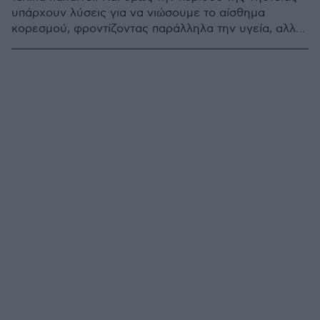
υπάρχουν λύσεις για να νιώσουμε το αίσθημα
κορεσμού, φροντίζοντας παράλληλα την υγεία, αλλά
και το σώμα μας. Τα παξιμάδια είναι η ιδανική επιλογή
που θα κάνει τη νηστεία πιο χορταστική, αλλά και πιο
νόστιμη!