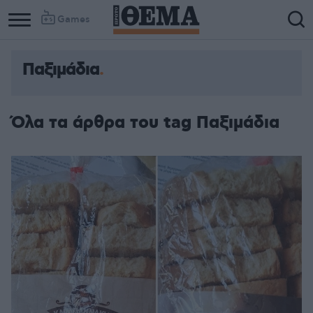
Games
Παξιμάδια
Column
Column
1
2
Όλα τα άρθρα του tag Παξιμάδια