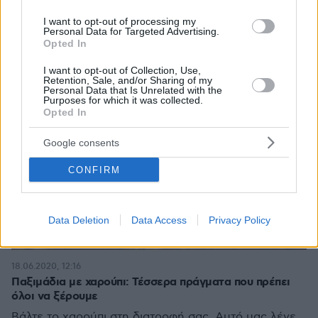
I want to opt-out of processing my
Personal Data for Targeted Advertising.
Opted In
I want to opt-out of Collection, Use,
Retention, Sale, and/or Sharing of my
Personal Data that Is Unrelated with the
Purposes for which it was collected.
Opted In
Google consents
CONFIRM
Data Deletion
Data Access
Privacy Policy
18.06.2020, 12:16
Παξιμάδια με χαρούπι: Τέσσερα πράγματα που πρέπει
όλοι να ξέρουμε
Βάλτε το χαρούπι στη διατροφή σας. Αυτό μας λένε