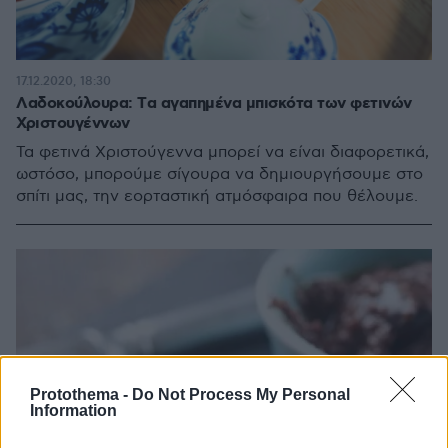
17.12.2020, 18:30
Λαδοκούλουρα: Tα αγαπημένα μπισκότα των φετινών
Χριστουγέννων
Τα φετινά Χριστούγεννα μπορεί να είναι διαφορετικά,
ωστόσο, μπορούμε σίγουρα να δημιουργήσουμε στο
σπίτι μας, την εορταστική ατμόσφαιρα που θέλουμε.
Protothema -
Do Not Process My Personal
Information