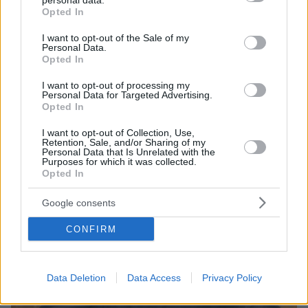
personal data.
grant or deny consent to Google and its third-party tags to
Opted In
Ξεκίνησε και… τυπικά εδώ και λίγη ώρα η αύξηση
use your data for below specified purposes in below Google
μετοχιού κεφαλαίου της ΠΑΕ Παναθηναϊκός, ύψους
consent section.
I want to opt-out of the Sale of my
10 εκατομμυρίων ευρώ, με το… μπαλάκι να περνάει
Personal Data.
Opted In
πλέον στην πλευρά Πιεγκσμπονσάντ.
I want to opt-out of processing my
Personal Data for Targeted Advertising.
Opted In
I want to opt-out of Collection, Use,
Retention, Sale, and/or Sharing of my
Personal Data that Is Unrelated with the
Purposes for which it was collected.
Opted In
Google consents
CONFIRM
Data Deletion
Data Access
Privacy Policy