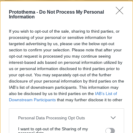
Protothema -
Do Not Process My Personal
Information
If you wish to opt-out of the sale, sharing to third parties, or
processing of your personal or sensitive information for
targeted advertising by us, please use the below opt-out
section to confirm your selection. Please note that after your
opt-out request is processed you may continue seeing
interest-based ads based on personal information utilized by
us or personal information disclosed to third parties prior to
your opt-out. You may separately opt-out of the further
disclosure of your personal information by third parties on the
IAB’s list of downstream participants. This information may
also be disclosed by us to third parties on the
IAB’s List of
Downstream Participants
that may further disclose it to other
third parties.
Please note that this website/app uses one or more Google
Personal Data Processing Opt Outs
services and may gather and store information including but
1
21.09.2018, 17:40
not limited to your visit or usage behaviour. You may click to
I want to opt-out of the Sharing of my
«Άνοιξε» η ΑΜΚ ύψους 10 εκατ. στον Παναθηναϊκό