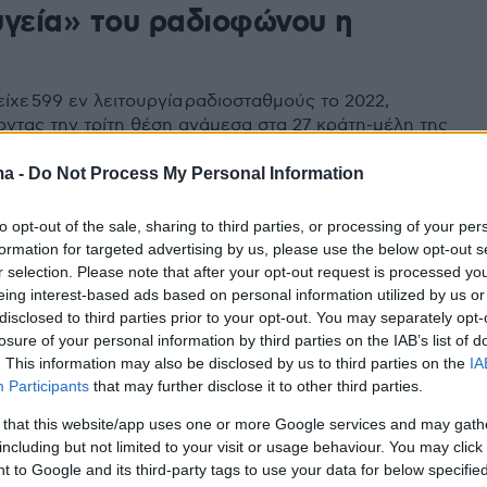
υγεία» του ραδιοφώνου η
α
ίχε 599 εν λειτουργία ραδιοσταθμούς το 2022,
ντας την τρίτη θέση ανάμεσα στα 27 κράτη-μέλη της
 Ένωσης
ma -
Do Not Process My Personal Information
to opt-out of the sale, sharing to third parties, or processing of your per
ρες για την Παγκόσμια Ημέρα
formation for targeted advertising by us, please use the below opt-out s
r selection. Please note that after your opt-out request is processed y
ώνου: Η προώθηση του
eing interest-based ads based on personal information utilized by us or
disclosed to third parties prior to your opt-out. You may separately opt-
υ, της ανοχής και της ειρήνης
losure of your personal information by third parties on the IAB’s list of
. This information may also be disclosed by us to third parties on the
IA
 στη σημασία του ραδιοφώνου στη σημερινή εποχή, ο
Participants
that may further disclose it to other third parties.
ς επισημαίνει πως παρέχει ζωτικής σημασίας
 και πληροφορεί για σημαντικά θέματα
 that this website/app uses one or more Google services and may gath
including but not limited to your visit or usage behaviour. You may click 
 to Google and its third-party tags to use your data for below specifi