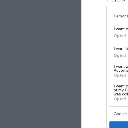
in below Go
Persona
I want t
Opted 
I want t
Opted 
I want 
Advertis
Opted 
I want t
of my P
was col
Opted 
Google 