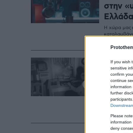
στην «
Ελλάδ
Η χώρα μας ε
καταλαμβάνο
Ευρωπαϊκης
Protothe
13.02.2019, 07:17
If you wish 
Γκουτέ
sensitive in
confirm you
Ραδιοφ
continue se
information 
διαλόγο
further disc
participants
Εστιάζοντας
Downstream 
κ. Γκουτέρε
πληροφορίες
Please note
information 
deny consent